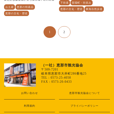
下街道
宿場町・街並み
お土産
恵那の特産品
恵那の文化・歴史
東海自然歩道
恵那の文化・歴史
1
2
（一社）恵那市観光協会
〒509-7201
岐阜県恵那市大井町286番地25
TEL：0573-25-4058
FAX：0573-20-0433
お問い合わせ
恵那市観光協会について
利用規約
プライバシーポリシー