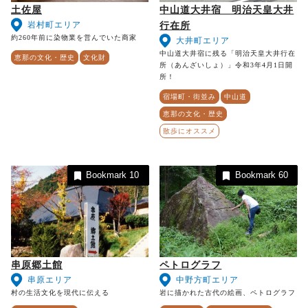
土佐屋
中山道大井宿 明治天皇大井
岩村町エリア
行在所
約260年前に染物業を営んでいた商家
大井町エリア
中山道大井宿に残る「明治天皇大井行在
恵那の文化・歴史
文化財
所（あんざいしょ）」令和3年4月1日開
所！
宿場町・街並み
中山道
恵那の文化・歴史
散歩にオススメ
Bookmark
10
Bookmark
60
串原郷土館
ペトログラフ
串原エリア
中野方町エリア
村の生活文化を現代に伝える
岩に描かれた古代の絵画、ペトログラフ