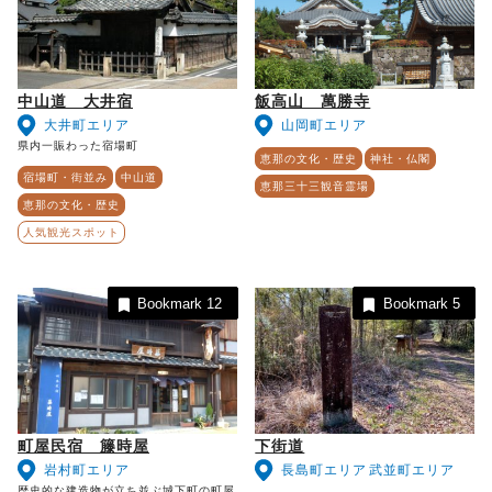
中山道 大井宿
飯高山 萬勝寺
大井町エリア
山岡町エリア
県内一賑わった宿場町
恵那の文化・歴史
神社・仏閣
宿場町・街並み
中山道
恵那三十三観音霊場
恵那の文化・歴史
人気観光スポット
Bookmark
12
Bookmark
5
町屋民宿 籐時屋
下街道
岩村町エリア
長島町エリア
武並町エリア
歴史的な建造物が立ち並ぶ城下町の町屋