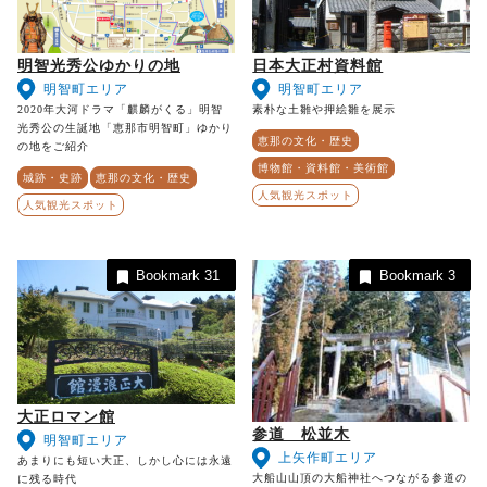
明智光秀公ゆかりの地
日本大正村資料館
明智町エリア
明智町エリア
2020年大河ドラマ「麒麟がくる」明智
素朴な土雛や押絵雛を展示
光秀公の生誕地「恵那市明智町」ゆかり
恵那の文化・歴史
の地をご紹介
博物館・資料館・美術館
城跡・史跡
恵那の文化・歴史
人気観光スポット
人気観光スポット
Bookmark
31
Bookmark
3
大正ロマン館
参道 松並木
明智町エリア
上矢作町エリア
あまりにも短い大正、しかし心には永遠
大船山山頂の大船神社へつながる参道の
に残る時代