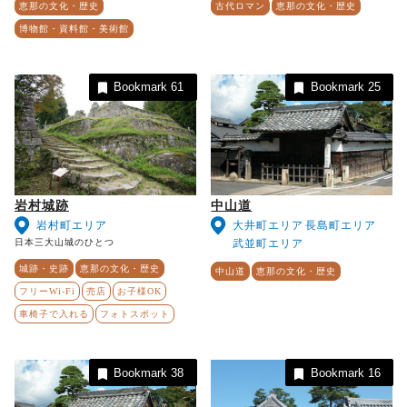
恵那の文化・歴史
古代ロマン
恵那の文化・歴史
博物館・資料館・美術館
Bookmark
61
Bookmark
25
岩村城跡
中山道
岩村町エリア
大井町エリア
長島町エリア
日本三大山城のひとつ
武並町エリア
城跡・史跡
恵那の文化・歴史
中山道
恵那の文化・歴史
フリーWi-Fi
売店
お子様OK
車椅子で入れる
フォトスポット
Bookmark
38
Bookmark
16