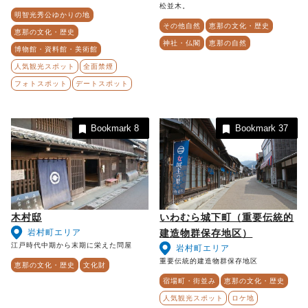
松並木。
明智光秀公ゆかりの地
その他自然
恵那の文化・歴史
恵那の文化・歴史
神社・仏閣
恵那の自然
博物館・資料館・美術館
人気観光スポット
全面禁煙
フォトスポット
デートスポット
Bookmark
8
Bookmark
37
木村邸
いわむら城下町（重要伝統的
岩村町エリア
建造物群保存地区）
江戸時代中期から末期に栄えた問屋
岩村町エリア
重要伝統的建造物群保存地区
恵那の文化・歴史
文化財
宿場町・街並み
恵那の文化・歴史
人気観光スポット
ロケ地