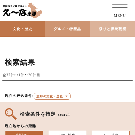
MENU
文化・歴史
グルメ・特産品
祭りと伝統芸能
検索結果
全37件中1件〜20件目
現在の絞込条件:
恵那の文化・歴史
X
検索条件を指定
search
現在地からの距離