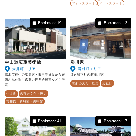
フォトスポット
デートスポット
Bookmark
19
Bookmark
13
中山道広重美術館
勝川家
大井町エリア
岩村町エリア
恵那市在住の収集家・田中春雄氏から寄
江戸城下町の館勝川家
贈された歌川広重の浮世絵版画などを所
恵那の文化・歴史
文化財
蔵
中山道
恵那の文化・歴史
博物館・資料館・美術館
Bookmark
41
Bookmark
17