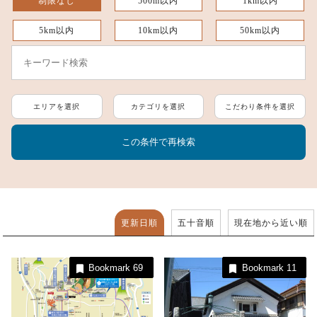
制限なし
500m以内
1km以内
5km以内
10km以内
50km以内
エリアを選択
カテゴリを選択
こだわり条件を選択
更新日順
五十音順
現在地から近い順
Bookmark
69
Bookmark
11