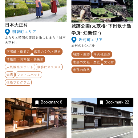
日本大正村
城跡公園(太鼓櫓･下田歌子勉
明智町エリア
学所･知新館･)
ぶらりと時間の交錯を愉しむまち「日本
岩村町エリア
大正村」
岩村のシンボル
宿場町・街並み
恵那の文化・歴史
城跡・史跡
その他自然
博物館・資料館・美術館
恵那の文化・歴史
文化財
人気観光スポット
散歩にオススメ
恵那の自然
売店
フォトスポット
体験プログラム
Bookmark
8
Bookmark
22