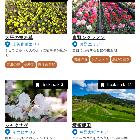
大平の福寿草
東野シクラメン
上矢作町エリア
東野エリア
まるでじゅうたんのように福寿草が広が
全国に出荷する有数の生産地
る
恵那の花
シクラメン
恵那の自然
恵那の花
福寿草
恵那の自然
Bookmark
3
Bookmark
32
シャクナゲ
坂折棚田
その他エリア
中野方町エリア
斜面いっぱいに咲くシャクナゲ
四百年の歴史を持つ美しい石積み棚田。