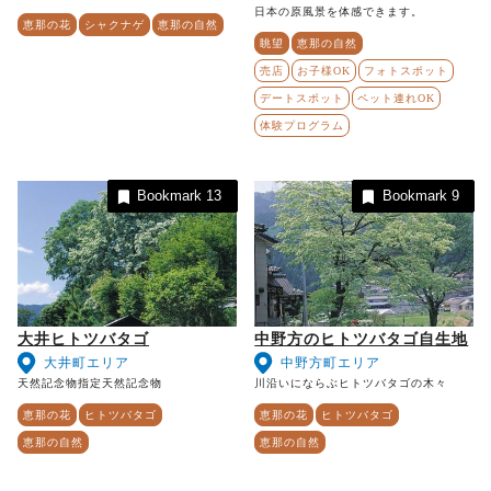
日本の原風景を体感できます。
恵那の花
シャクナゲ
恵那の自然
眺望
恵那の自然
売店
お子様OK
フォトスポット
デートスポット
ペット連れOK
体験プログラム
Bookmark
13
Bookmark
9
大井ヒトツバタゴ
中野方のヒトツバタゴ自生地
大井町エリア
中野方町エリア
天然記念物指定天然記念物
川沿いにならぶヒトツバタゴの木々
恵那の花
ヒトツバタゴ
恵那の花
ヒトツバタゴ
恵那の自然
恵那の自然