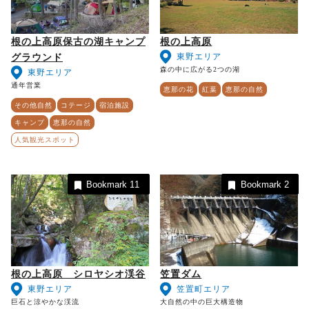
根の上高原保古の湖キャンプ
根の上高原
東野エリア
グラウンド
森の中に広がる2つの湖
東野エリア
通年営業
恵那の花
紅葉
恵那の自然
その他自然
コテージ
宿泊施設
キャンプ
恵那の自然
人気観光スポット
Bookmark
11
Bookmark
2
根の上高原 シロヤシオ渓谷
笠置ダム
東野エリア
笠置町エリア
巨石と涼やかな渓流
大自然の中の巨大構造物