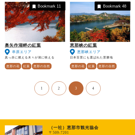
Bookmark
11
Bookmark
48
奥矢作湖畔の紅葉
恵那峡の紅葉
串原エリア
恵那峡エリア
真っ赤に燃える木々が湖に映える
日本百景にも選ばれた景勝地
恵那の花
紅葉
恵那の自然
恵那の花
紅葉
恵那の自然
1
2
3
4
（一社）恵那市観光協会
〒509-7201