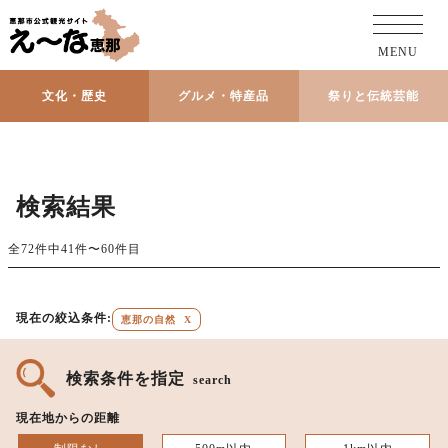
MENU
文化・歴史
グルメ・特産品
祭りと伝統芸能
検索結果
全72件中41件〜60件目
現在の絞込条件:
恵那の自然
X
検索条件を指定
search
現在地からの距離