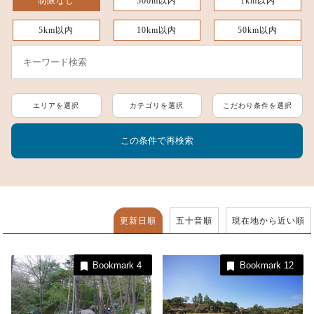
制限なし
500m以内
1km以内
5km以内
10km以内
50km以内
エリアを選択
カテゴリを選択
こだわり条件を選択
更新日順
五十音順
現在地から近い順
Bookmark
4
Bookmark
12