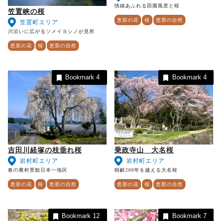
情緒あふれる田園風景と桜
笠置峡の桜
恵那の花
桜
恵那の自然
笠置町エリア
川沿いに広がるソメイヨシノが見所
恵那の花
桜
恵那の自然
Bookmark
4
Bookmark
4
吉田川経塚の枝垂れ桜
乗政寺山 大名桜
岩村町エリア
岩村町エリア
春の農村景観日本一地区
樹齢200年を越える大名桜
恵那の花
桜
恵那の自然
恵那の花
桜
恵那の自然
Bookmark
12
Bookmark
7