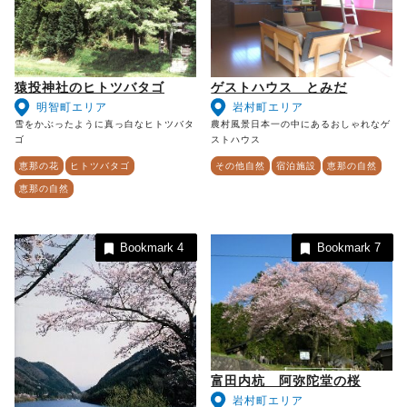
猿投神社のヒトツバタゴ
ゲストハウス とみだ
明智町エリア
岩村町エリア
雪をかぶったように真っ白なヒトツバタ
農村風景日本一の中にあるおしゃれなゲ
ゴ
ストハウス
恵那の花
ヒトツバタゴ
その他自然
宿泊施設
恵那の自然
恵那の自然
Bookmark
4
Bookmark
7
富田内杭 阿弥陀堂の桜
岩村町エリア