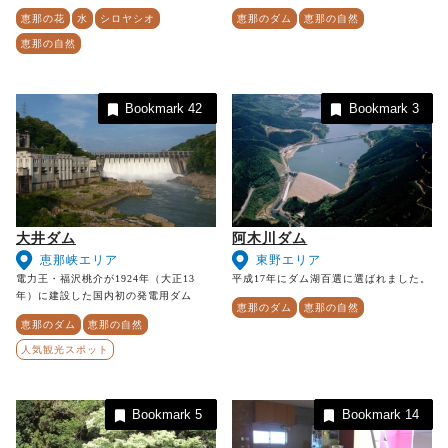
恵那の花
水
シロヤシオ
恵那のダム
恵那の自然
恵那の自然
Bookmark
42
Bookmark
3
大井ダム
阿木川ダム
恵那峡エリア
東野エリア
電力王・福沢桃介が1924年（大正13
平成17年にダム湖百選に選ばれました。
年）に建設した国内初の発電用ダム
恵那のダム
恵那の自然
恵那のダム
恵那の自然
人気観光スポット
Bookmark
5
Bookmark
14