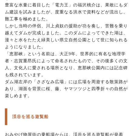
豊富な水量に着目した「電力王」の福沢桃介は、果敢にもダ
ム建設を試みましたが、度重なる洪水で資料などが流出し、
難工事を極めました。
しかし当時の伴侶、川上貞奴の援助が功を奏し、苦難を乗り
越えてダムが完成しました。このダムによってできた湖は、
漫々と水をたたえ緑美しい県立自然公園として世に知られる
ようになりました。
「恵那峡」という名前は、大正9年、世界的に有名な地理学
者・志賀重昂氏によって命名されたもので、その後多くの文
人、文化人に愛される場所となり、恵那峡公園内には記念碑
も残されています。
ダム湖左岸の「さざなみ広場」には広場を周遊する散策路が
あり、湖面を背景に桜、藤、ヤマツツジと四季折々の自然が
楽しめます。
渓谷を巡る遊覧船
おみやげ物屋街の乗船場からは、渓谷を巡る遊覧船が発着