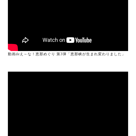
動画deえ～な！恵那めぐり 第3弾「恵那峡が生まれ変わりました」