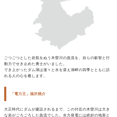
ごつごつとした岩肌をぬう木曽川の急流を、自らの叡智と行
動力でせき止めた勇士がいました。
でき上がったダム湖は漫々と水を湛え湖畔の四季とともに訪
れる人の心を癒します。
「電力王」福沢桃介
大正時代にダムが建設されるまで、この付近の木曽川は大き
な岩がごろごろした急流でした。水力発電には絶好の地形と