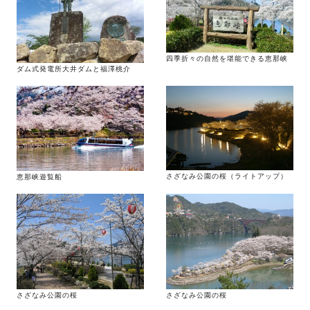
四季折々の自然を堪能できる恵那峡
ダム式発電所大井ダムと福澤桃介
さざなみ公園の桜（ライトアップ）
恵那峡遊覧船
さざなみ公園の桜
さざなみ公園の桜