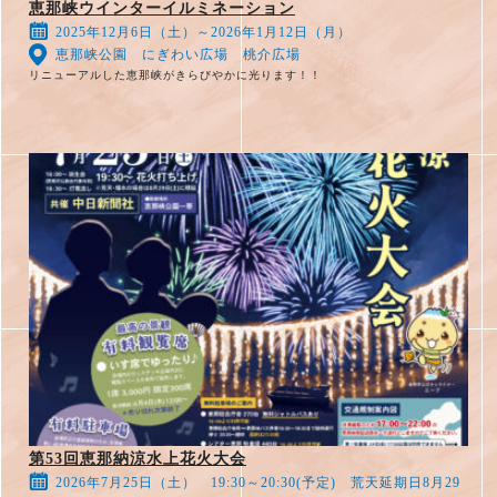
恵那峡ウインターイルミネーション
2025年12月6日（土）～2026年1月12日（月）
恵那峡公園 にぎわい広場 桃介広場
リニューアルした恵那峡がきらびやかに光ります！！
第53回恵那納涼水上花火大会
2026年7月25日（土） 19:30～20:30(予定) 荒天延期日8月29