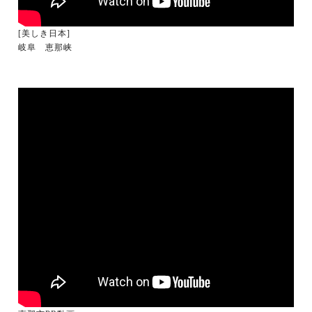
[美しき日本]
岐阜 恵那峡