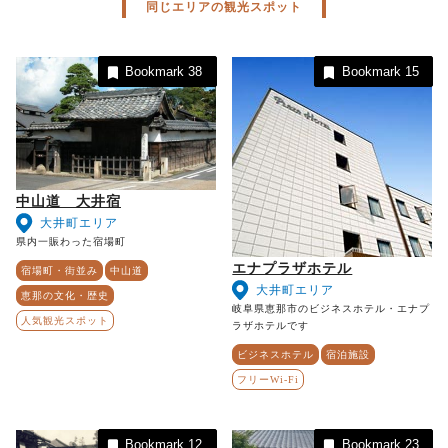
同じエリアの観光スポット
Bookmark
38
Bookmark
15
中山道 大井宿
大井町エリア
県内一賑わった宿場町
エナプラザホテル
宿場町・街並み
中山道
大井町エリア
恵那の文化・歴史
岐阜県恵那市のビジネスホテル・エナプ
人気観光スポット
ラザホテルです
ビジネスホテル
宿泊施設
フリーWi-Fi
Bookmark
12
Bookmark
23