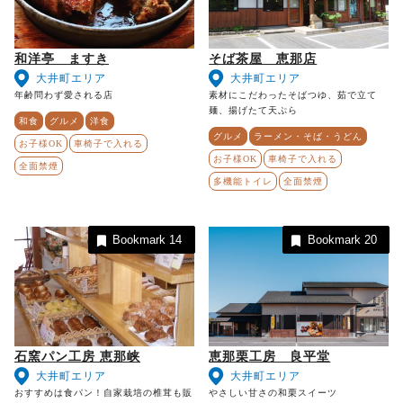
和洋亭 ますき
そば茶屋 恵那店
大井町エリア
大井町エリア
年齢問わず愛される店
素材にこだわったそばつゆ、茹で立て
麺、揚げたて天ぷら
和食
グルメ
洋食
グルメ
ラーメン・そば・うどん
お子様OK
車椅子で入れる
お子様OK
車椅子で入れる
全面禁煙
多機能トイレ
全面禁煙
Bookmark
14
Bookmark
20
石窯パン工房 恵那峡
恵那栗工房 良平堂
大井町エリア
大井町エリア
おすすめは食パン！自家栽培の椎茸も販
やさしい甘さの和栗スイーツ