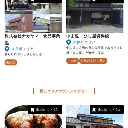
株式会社ナカヤマ 食品事業
中山道 ひし屋資料館
大井町エリア
部
中山道大井宿の有力な商家であったひし
大井町エリア
屋「古山家」を改修・復元
暮らしにおいしさと彩りを
中山道
恵那の文化・歴史
未分類
同じエリアのグルメスポット
Bookmark
11
Bookmark
15