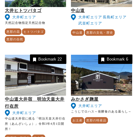
大井ヒトツバタゴ
中山道
大井町エリア
大井町エリア
長島町エリア
天然記念物指定天然記念物
武並町エリア
恵那の花
ヒトツバタゴ
中山道
恵那の文化・歴史
恵那の自然
Bookmark
22
Bookmark
6
中山道大井宿 明治天皇大井
みかさぎ麹屋
大井町エリア
行在所
こうじでロハス～発酵食のある暮らし～
大井町エリア
中山道大井宿に残る「明治天皇大井行在
お土産
恵那の特産品
所（あんざいしょ）」令和3年4月1日開
所！