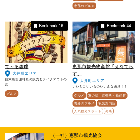
恵那のグルメ
Bookmark
16
Bookmark
44
て～る珈琲
恵那市観光物産館「えなてら
大井町エリア
す」
自家焙煎珈琲豆の販売とテイクアウトの
大井町エリア
店
いいとこいいものいいえな発見！！
グルメ
グルメ
道の駅・直売所・物産館
恵那のグルメ
観光案内所
人気観光スポット
売店
（一社）恵那市観光協会