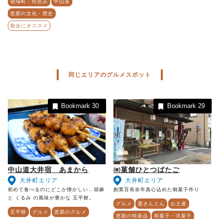
宿場町・街並み
中山道
恵那の文化・歴史
散歩にオススメ
同じエリアのグルメスポット
Bookmark
30
Bookmark
29
中山道大井宿 あまから
㈲菓舗ひとつばたご
大井町エリア
大井町エリア
初めて食べるのにどこか懐かしい…胡麻
創業百有余年真心込めた御菓子作り
と くるみ の風味が豊かな 五平餅。
グルメ
栗きんとん
お土産
五平餅
グルメ
恵那のグルメ
恵那の特産品
和菓子・洋菓子