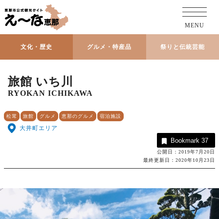
MENU
文化・歴史
グルメ・特産品
祭りと伝統芸能
旅館 いち川
RYOKAN ICHIKAWA
松茸
旅館
グルメ
恵那のグルメ
宿泊施設
大井町エリア
Bookmark
37
公開日：2019年7月20日
最終更新日：2020年10月23日