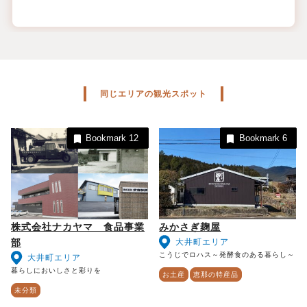
同じエリアの観光スポット
Bookmark
12
Bookmark
6
株式会社ナカヤマ 食品事業
みかさぎ麹屋
大井町エリア
部
こうじでロハス～発酵食のある暮らし～
大井町エリア
暮らしにおいしさと彩りを
お土産
恵那の特産品
未分類