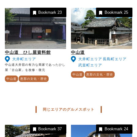
Bookmark
23
Bookmark
25
中山道 ひし屋資料館
中山道
大井町エリア
大井町エリア
長島町エリア
中山道大井宿の有力な商家であったひし
武並町エリア
屋「古山家」を改修・復元
中山道
恵那の文化・歴史
中山道
恵那の文化・歴史
同じエリアのグルメスポット
Bookmark
37
Bookmark
24