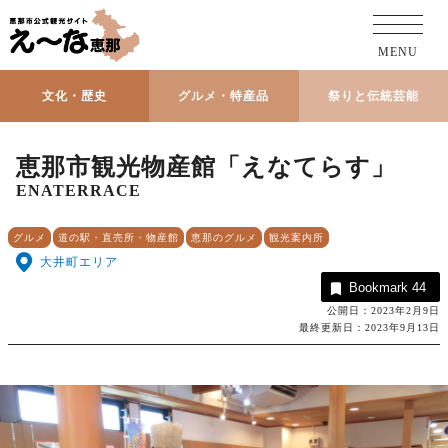
MENU
文化・歴史
グルメ・特産品
祭りと伝統芸能
恵那市観光物産館「えなてらす」
ENATERRACE
グルメ
道の駅・直売所・物産館
恵那のグルメ
観光案内所
大井町エリア
Bookmark
44
公開日：2023年2月9日
最終更新日：2023年9月13日