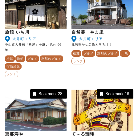
旅館 いち川
自然薯 やま里
大井町エリア
大井町エリア
中山道大井宿「角屋」を継いで約400
風味豊かな名物とろろ汁！
年。
松茸
グルメ
恵那のグルメ
川魚
松茸
旅館
グルメ
恵那のグルメ
ランチ
宿泊施設
ランチ
Bookmark
28
Bookmark
16
恵那寿や
て～る珈琲