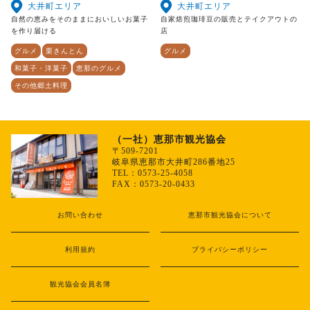
大井町エリア
大井町エリア
自然の恵みをそのままにおいしいお菓子
自家焙煎珈琲豆の販売とテイクアウトの
を作り届ける
店
グルメ
栗きんとん
グルメ
和菓子・洋菓子
恵那のグルメ
その他郷土料理
（一社）恵那市観光協会
〒509-7201
岐阜県恵那市大井町286番地25
TEL：0573-25-4058
FAX：0573-20-0433
お問い合わせ
恵那市観光協会について
利用規約
プライバシーポリシー
観光協会会員名簿