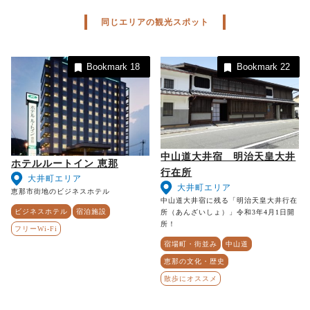
同じエリアの観光スポット
Bookmark
18
Bookmark
22
中山道大井宿 明治天皇大井
ホテルルートイン 恵那
行在所
大井町エリア
大井町エリア
恵那市街地のビジネスホテル
中山道大井宿に残る「明治天皇大井行在
ビジネスホテル
宿泊施設
所（あんざいしょ）」令和3年4月1日開
所！
フリーWi-Fi
宿場町・街並み
中山道
恵那の文化・歴史
散歩にオススメ