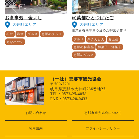
お食事処 金よし
㈲菓舗ひとつばたご
大井町エリア
大井町エリア
創業百有余年真心込めた御菓子作り
松茸
和食
グルメ
恵那のグルメ
グルメ
栗きんとん
お土産
えなハヤシ
恵那の特産品
和菓子・洋菓子
恵那のグルメ
（一社）恵那市観光協会
〒509-7201
岐阜県恵那市大井町286番地25
TEL：0573-25-4058
FAX：0573-20-0433
お問い合わせ
恵那市観光協会について
利用規約
プライバシーポリシー