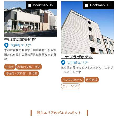
Bookmark
19
Bookmark
15
中山道広重美術館
大井町エリア
恵那市在住の収集家・田中春雄氏から寄
贈された歌川広重の浮世絵版画などを所
エナプラザホテル
蔵
大井町エリア
中山道
恵那の文化・歴史
岐阜県恵那市のビジネスホテル・エナプ
ラザホテルです
博物館・資料館・美術館
ビジネスホテル
宿泊施設
フリーWi-Fi
同じエリアのグルメスポット