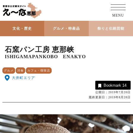
MENU
文化・歴史
グルメ・特産品
祭りと伝統芸能
石窯パン工房 恵那峡
ISHIGAMAPANKOBO ENAKYO
グルメ
洋食
カフェ・喫茶店
大井町エリア
Bookmark
14
公開日：2019年7月20日
最終更新日：2019年8月28日