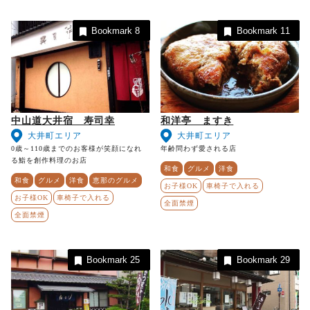
Bookmark
8
Bookmark
11
中山道大井宿 寿司幸
和洋亭 ますき
大井町エリア
大井町エリア
0歳～110歳までのお客様が笑顔になれ
年齢問わず愛される店
る鮨を創作料理のお店
和食
グルメ
洋食
和食
グルメ
洋食
恵那のグルメ
お子様OK
車椅子で入れる
お子様OK
車椅子で入れる
全面禁煙
全面禁煙
Bookmark
25
Bookmark
29