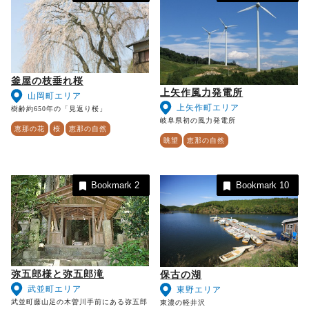
釜屋の枝垂れ桜
上矢作風力発電所
山岡町エリア
上矢作町エリア
樹齢約650年の「見返り桜」
岐阜県初の風力発電所
恵那の花
桜
恵那の自然
眺望
恵那の自然
Bookmark
2
Bookmark
10
弥五郎様と弥五郎滝
保古の湖
武並町エリア
東野エリア
武並町藤山足の木曽川手前にある弥五郎
東濃の軽井沢