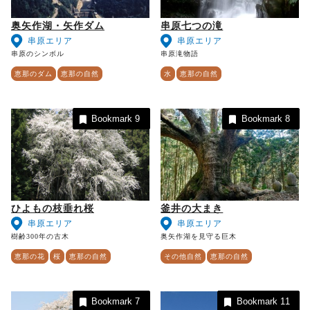
奥矢作湖・矢作ダム
串原七つの滝
串原エリア
串原エリア
串原のシンボル
串原滝物語
恵那のダム
恵那の自然
水
恵那の自然
Bookmark
9
Bookmark
8
ひよもの枝垂れ桜
釜井の大まき
串原エリア
串原エリア
樹齢300年の古木
奥矢作湖を見守る巨木
恵那の花
桜
恵那の自然
その他自然
恵那の自然
Bookmark
7
Bookmark
11