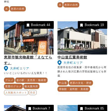
神社
水
恵那の自然
水
恵那の自然
Bookmark
44
Bookmark
19
恵那市観光物産館「えなてら
中山道広重美術館
大井町エリア
す」
恵那市在住の収集家・田中春雄氏から寄
大井町エリア
贈された歌川広重の浮世絵版画などを所
いいとこいいものいいえな発見！！
蔵
グルメ
道の駅・直売所・物産館
中山道
恵那の文化・歴史
恵那のグルメ
観光案内所
博物館・資料館・美術館
人気観光スポット
売店
Bookmark
7
Bookmark
85