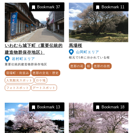
Bookmark
37
Bookmark
11
いわむら城下町（重要伝統的
馬場桜
山岡町エリア
建造物群保存地区）
根元で5本に分かれている桜
岩村町エリア
重要伝統的建造物群保存地区
恵那の花
桜
恵那の自然
宿場町・街並み
恵那の文化・歴史
人気観光スポット
ロケ地
フォトスポット
デートスポット
Bookmark
13
Bookmark
18