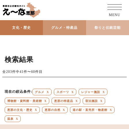
MENU
文化・歴史
グルメ・特産品
祭りと伝統芸能
検索結果
全203件中41件〜60件目
現在の絞込条件:
グルメ
X
スポーツ
X
レジャー施設
X
博物館・資料館・美術館
X
恵那の特産品
X
宿泊施設
X
恵那の文化・歴史
X
恵那の自然
X
道の駅・直売所・物産館
X
温泉
X