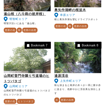
奥矢作湖畔の桜並木
遠山桜（八斗蒔の彼岸桜）
串原エリア
明智町エリア
桜と奥矢作湖を望むドライブスポット
明智川沿いにある「遠山桜」
恵那の花
桜
恵那の自然
恵那の花
桜
恵那の自然
Bookmark
7
Bookmark
8
山岡町普門寺隣り弓道場のヒ
達原渓谷
上矢作町エリア
トツバタゴ
秋も深まると両岸の木々が一斉に黄や赤
山岡町エリア
に染まり、色鮮やかに渓谷美を演出しま
山岡町普門寺隣り弓道場のヒトツバタゴ
す
のヒトツバタゴ
水
恵那の自然
恵那の花
ヒトツバタゴ