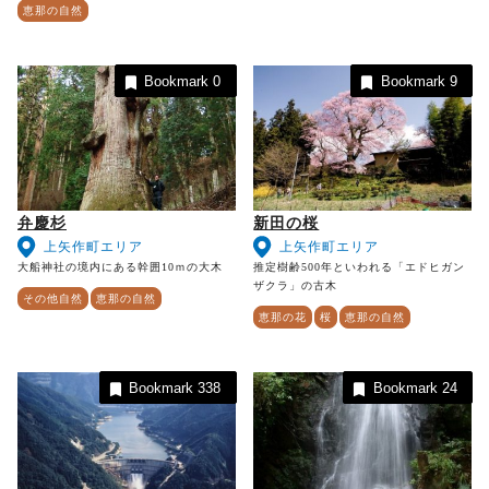
恵那の自然
Bookmark
0
Bookmark
9
弁慶杉
新田の桜
上矢作町エリア
上矢作町エリア
大船神社の境内にある幹囲10ｍの大木
推定樹齢500年といわれる「エドヒガン
ザクラ」の古木
その他自然
恵那の自然
恵那の花
桜
恵那の自然
Bookmark
338
Bookmark
24