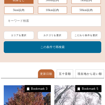
制限なし
500m以内
1km以内
5km以内
10km以内
50km以内
エリアを選択
カテゴリを選択
こだわり条件を選択
更新日順
五十音順
現在地から近い順
Bookmark
3
Bookmark
5