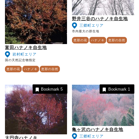
野井三谷のハナノキ自生地
三郷町エリア
市内最大の群生地
恵那の花
ハナノキ
恵那の自然
富田ハナノキ自生地
岩村町エリア
国の天然記念物指定
恵那の花
ハナノキ
恵那の自然
Bookmark
5
Bookmark
1
亀ヶ沢のハナノキ自生地
三郷町エリア
大円寺ハナノキ