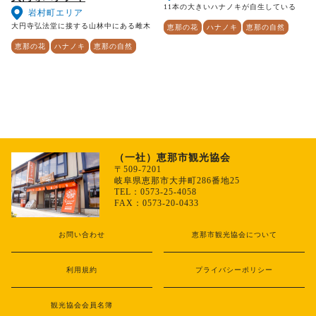
11本の大きいハナノキが自生している
岩村町エリア
大円寺弘法堂に接する山林中にある雌木
恵那の花
ハナノキ
恵那の自然
恵那の花
ハナノキ
恵那の自然
（一社）恵那市観光協会
〒509-7201
岐阜県恵那市大井町286番地25
TEL：0573-25-4058
FAX：0573-20-0433
お問い合わせ
恵那市観光協会について
利用規約
プライバシーポリシー
観光協会会員名簿