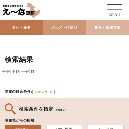
MENU
文化・歴史
グルメ・特産品
祭りと伝統芸能
検索結果
全4件中1件〜4件目
現在の絞込条件:
ハナノキ
X
検索条件を指定
search
現在地からの距離