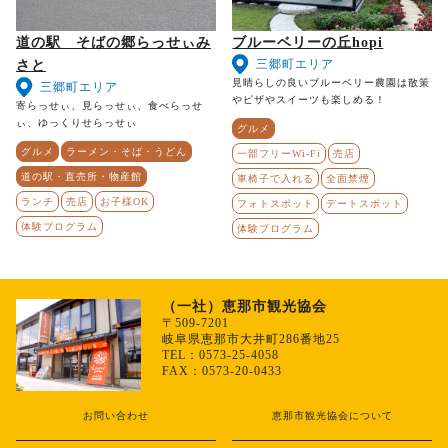
道の駅 そばの郷らっせぃみ
ブルーベリーの丘hopi
三郷町エリア
さと
見晴らしの良いブルーベリー農園は散策
三郷町エリア
やピザやスイーツも楽しめる！
寄らっせぃ、見らっせぃ、食べらっせ
ぃ、ゆっくりせらっせぃ
グルメ
グルメ
ラーメン・そば・うどん
一部フリーWi-Fi
売店
道の駅・直売所・物産館
車椅子で入れる
全面禁煙
ランチ
売店
お子様OK
フォトスポット
デートスポット
体験プログラム
体験プログラム
（一社）恵那市観光協会
〒509-7201
岐阜県恵那市大井町286番地25
TEL：0573-25-4058
FAX：0573-20-0433
お問い合わせ
恵那市観光協会について