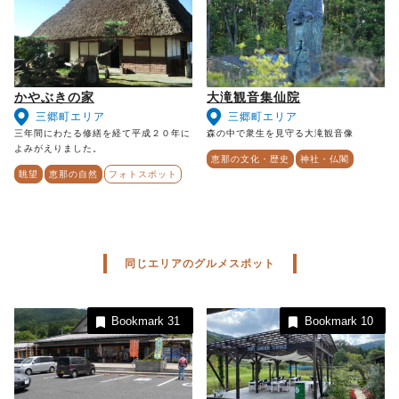
かやぶきの家
大滝観音集仙院
三郷町エリア
三郷町エリア
三年間にわたる修繕を経て平成２０年に
森の中で衆生を見守る大滝観音像
よみがえりました。
恵那の文化・歴史
神社・仏閣
眺望
恵那の自然
フォトスポット
同じエリアのグルメスポット
Bookmark
31
Bookmark
10