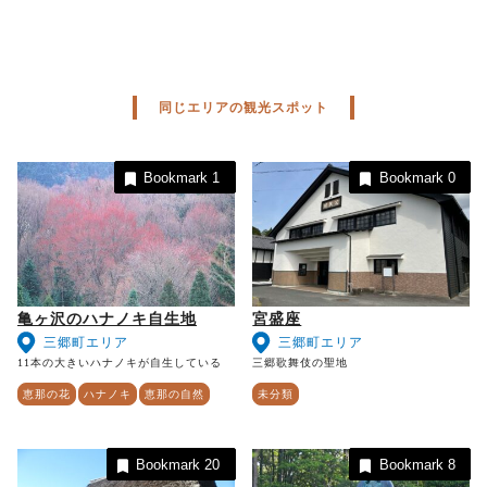
同じエリアの観光スポット
Bookmark
1
Bookmark
0
亀ヶ沢のハナノキ自生地
宮盛座
三郷町エリア
三郷町エリア
11本の大きいハナノキが自生している
三郷歌舞伎の聖地
恵那の花
ハナノキ
恵那の自然
未分類
Bookmark
20
Bookmark
8