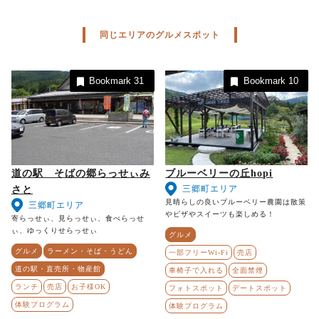
同じエリアのグルメスポット
Bookmark
31
Bookmark
10
道の駅 そばの郷らっせぃみ
ブルーベリーの丘hopi
三郷町エリア
さと
見晴らしの良いブルーベリー農園は散策
三郷町エリア
やピザやスイーツも楽しめる！
寄らっせぃ、見らっせぃ、食べらっせ
ぃ、ゆっくりせらっせぃ
グルメ
グルメ
ラーメン・そば・うどん
一部フリーWi-Fi
売店
道の駅・直売所・物産館
車椅子で入れる
全面禁煙
ランチ
売店
お子様OK
フォトスポット
デートスポット
体験プログラム
体験プログラム