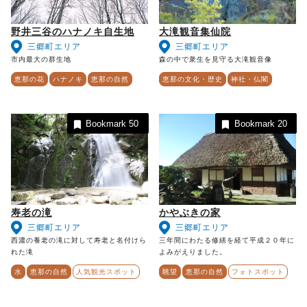
野井三谷のハナノキ自生地
大滝観音集仙院
三郷町エリア
三郷町エリア
市内最大の群生地
森の中で衆生を見守る大滝観音像
恵那の花
ハナノキ
恵那の自然
恵那の文化・歴史
神社・仏閣
Bookmark
50
Bookmark
20
寿老の滝
かやぶきの家
三郷町エリア
三郷町エリア
西濃の養老の滝に対して寿老と名付けら
三年間にわたる修繕を経て平成２０年に
れた滝
よみがえりました。
水
恵那の自然
人気観光スポット
眺望
恵那の自然
フォトスポット