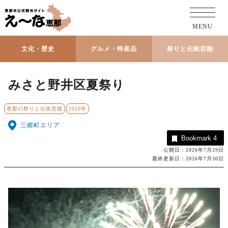
MENU
文化・歴史
グルメ・特産品
祭りと伝統芸能
みさと野井区夏祭り
恵那の祭りと伝統芸能
2026年
三郷町エリア
Bookmark
4
公開日：2026年7月29日
最終更新日：2026年7月30日