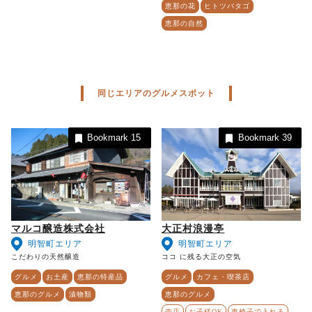
恵那の花
ヒトツバタゴ
恵那の自然
同じエリアのグルメスポット
Bookmark
15
Bookmark
39
マルコ醸造株式会社
大正村浪漫亭
明智町エリア
明智町エリア
こだわりの天然醸造
ココ に残る大正の空気
グルメ
お土産
恵那の特産品
グルメ
カフェ・喫茶店
恵那のグルメ
漬物類
恵那のグルメ
売店
お子様OK
車椅子で入れる