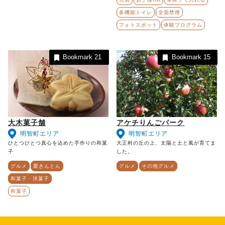
多機能トイレ
全面禁煙
フォトスポット
体験プログラム
Bookmark
21
Bookmark
15
大木菓子舗
アケチりんごパーク
明智町エリア
明智町エリア
ひとつひとつ真心を込めた手作りの和菓
大正村の丘の上、太陽と土と風が育てま
子
した。
グルメ
栗きんとん
グルメ
その他グルメ
和菓子・洋菓子
和菓子