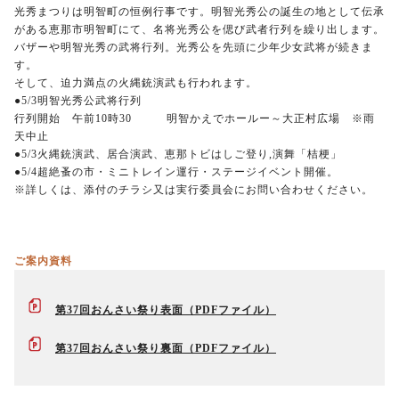
光秀まつりは明智町の恒例行事です。明智光秀公の誕生の地として伝承
がある恵那市明智町にて、名将光秀公を偲び武者行列を繰り出します。
バザーや明智光秀の武将行列。光秀公を先頭に少年少女武将が続きま
す。
そして、迫力満点の火縄銃演武も行われます。
●5/3明智光秀公武将行列
行列開始 午前10時30 明智かえでホールー～大正村広場 ※雨
天中止
●5/3火縄銃演武、居合演武、恵那トビはしご登り,演舞「桔梗」
●5/4超絶蚤の市・ミニトレイン運行・ステージイベント開催。
※詳しくは、添付のチラシ又は実行委員会にお問い合わせください。
ご案内資料
第37回おんさい祭り表面
第37回おんさい祭り裏面