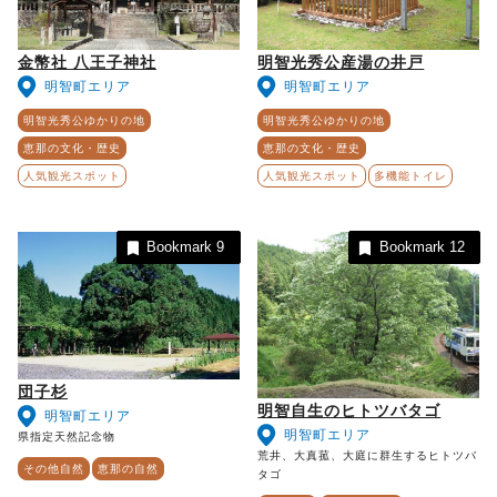
金幣社 八王子神社
明智光秀公産湯の井戸
明智町エリア
明智町エリア
明智光秀公ゆかりの地
明智光秀公ゆかりの地
恵那の文化・歴史
恵那の文化・歴史
人気観光スポット
人気観光スポット
多機能トイレ
Bookmark
9
Bookmark
12
団子杉
明智自生のヒトツバタゴ
明智町エリア
明智町エリア
県指定天然記念物
荒井、大真菰、大庭に群生するヒトツバ
その他自然
恵那の自然
タゴ