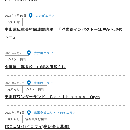
2026年7月10日
大井町エリア
お知らせ
中山道広重美術館連続講座 「浮世絵インパクトー江戸から現代
へー」
2026年7月7日
大井町エリア
イベント情報
企画展 浮世絵 山海名所尽くし
2026年7月2日
恵那峡エリア
お知らせ
イベント情報
恵那峡ワンダーランド Ｃａｒｉｂｂｅａｎ Open
2026年7月1日
恵那全域エリア
その他エリア
お知らせ
協会員向け情報
IKO→MaI(イコマイ)出店者大募集!