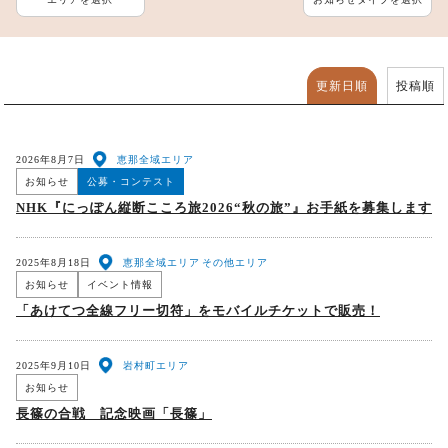
更新日順
投稿順
2026年8月7日
恵那全域エリア
お知らせ
公募・コンテスト
NHK『にっぽん縦断こころ旅2026“秋の旅”』お手紙を募集します
2025年8月18日
恵那全域エリア
その他エリア
お知らせ
イベント情報
「あけてつ全線フリー切符」をモバイルチケットで販売！
2025年9月10日
岩村町エリア
お知らせ
長篠の合戦 記念映画「長篠」