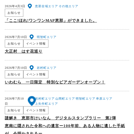
2026年4月3日
恵那全域エリア
その他エリア
お知らせ
「ここ!ほれ!ワンワンMAP恵那」ができました。
2026年7月10日
明智町エリア
お知らせ
イベント情報
大正村 はす花巡り
2026年7月10日
岩村町エリア
お知らせ
イベント情報
いわむら 一日限定 特別なビアガーデンオープン！
2026年7月10
岩村町エリア
山岡町エリア
明智町エリア
串原エリア
日
上矢作町エリア
お知らせ
イベント情報
謎解き 恵那市けいなん デジタルスタンプラリー 第2弾
恵南に隠された令和への遺言ー100年前、ある人物に遺した手紙
が、今明かされるー