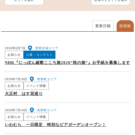
更新日順
投稿順
2026年8月7日
恵那全域エリア
お知らせ
公募・コンテスト
NHK『にっぽん縦断こころ旅2026“秋の旅”』お手紙を募集します
2026年7月10日
明智町エリア
お知らせ
イベント情報
大正村 はす花巡り
2026年7月10日
岩村町エリア
お知らせ
イベント情報
いわむら 一日限定 特別なビアガーデンオープン！