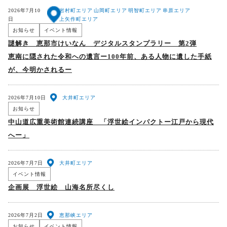
2026年7月10
岩村町エリア
山岡町エリア
明智町エリア
串原エリア
日
上矢作町エリア
お知らせ
イベント情報
謎解き 恵那市けいなん デジタルスタンプラリー 第2弾
恵南に隠された令和への遺言ー100年前、ある人物に遺した手紙
が、今明かされるー
2026年7月10日
大井町エリア
お知らせ
中山道広重美術館連続講座 「浮世絵インパクトー江戸から現代
へー」
2026年7月7日
大井町エリア
イベント情報
企画展 浮世絵 山海名所尽くし
2026年7月2日
恵那峡エリア
お知らせ
イベント情報