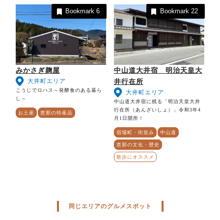
Bookmark
6
Bookmark
22
みかさぎ麹屋
中山道大井宿 明治天皇大
大井町エリア
井行在所
こうじでロハス～発酵食のある暮ら
大井町エリア
し～
中山道大井宿に残る「明治天皇大井
行在所（あんざいしょ）」令和3年4
お土産
恵那の特産品
月1日開所！
宿場町・街並み
中山道
恵那の文化・歴史
散歩にオススメ
同じエリアのグルメスポット