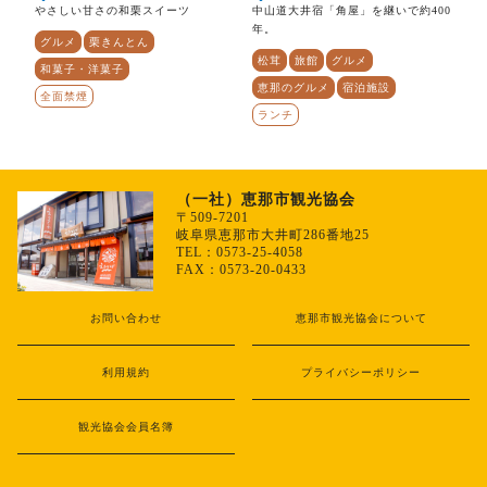
やさしい甘さの和栗スイーツ
中山道大井宿「角屋」を継いで約400
年。
グルメ
栗きんとん
松茸
旅館
グルメ
和菓子・洋菓子
恵那のグルメ
宿泊施設
全面禁煙
ランチ
（一社）恵那市観光協会
〒509-7201
岐阜県恵那市大井町286番地25
TEL：0573-25-4058
FAX：0573-20-0433
お問い合わせ
恵那市観光協会について
利用規約
プライバシーポリシー
観光協会会員名簿