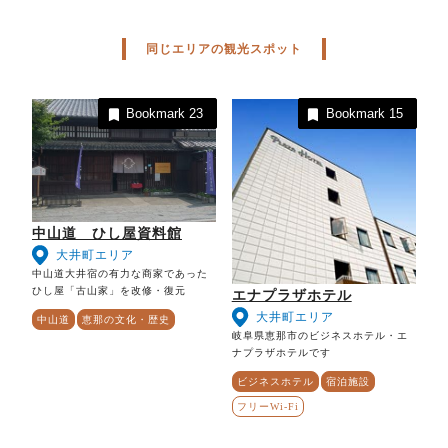
同じエリアの観光スポット
Bookmark
23
Bookmark
15
中山道 ひし屋資料館
大井町エリア
中山道大井宿の有力な商家であった
ひし屋「古山家」を改修・復元
エナプラザホテル
大井町エリア
中山道
恵那の文化・歴史
岐阜県恵那市のビジネスホテル・エ
ナプラザホテルです
ビジネスホテル
宿泊施設
フリーWi-Fi