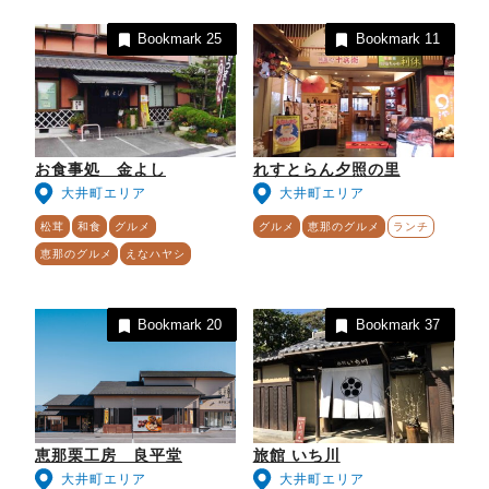
Bookmark
25
Bookmark
11
お食事処 金よし
れすとらん夕照の里
大井町エリア
大井町エリア
松茸
和食
グルメ
グルメ
恵那のグルメ
ランチ
恵那のグルメ
えなハヤシ
Bookmark
20
Bookmark
37
恵那栗工房 良平堂
旅館 いち川
大井町エリア
大井町エリア