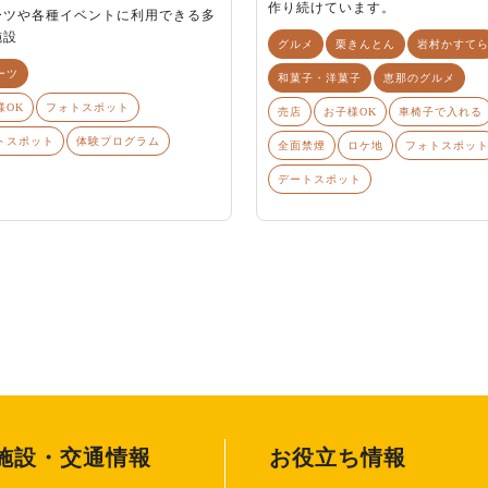
作り続けています。
ーツや各種イベントに利用できる多
施設
グルメ
栗きんとん
岩村かすて
ーツ
和菓子・洋菓子
恵那のグルメ
様OK
フォトスポット
売店
お子様OK
車椅子で入れる
トスポット
体験プログラム
全面禁煙
ロケ地
フォトスポッ
デートスポット
施設・交通情報
お役立ち情報