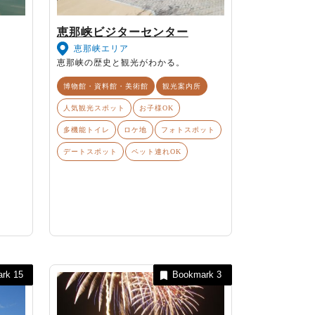
恵那峡ビジターセンター
恵那峡エリア
恵那峡の歴史と観光がわかる。
博物館・資料館・美術館
観光案内所
人気観光スポット
お子様OK
多機能トイレ
ロケ地
フォトスポット
デートスポット
ペット連れOK
ark
15
Bookmark
3