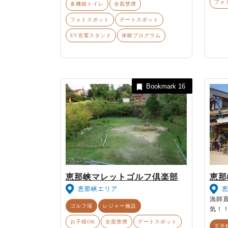
フォ
多機能トイレ
全面禁煙
フォトスポット
デートスポット
EV充電スタンド
体験プログラム
Bookmark
16
恵那峡マレットゴルフ倶楽部
恵那
恵那峡エリア
漁師
ゴルフ場
レジャー施設
気！
お子様OK
全面禁煙
デートスポット
五平