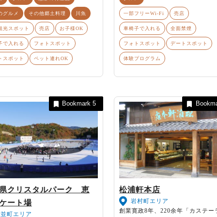
のグルメ
その他郷土料理
川魚
一部フリーWi-Fi
売店
観光スポット
売店
お子様OK
車椅子で入れる
全面禁煙
子で入れる
フォトスポット
フォトスポット
デートスポット
トスポット
ペット連れOK
体験プログラム
Bookmark
5
Bookm
県クリスタルパーク 恵
松浦軒本店
岩村町エリア
ケート場
創業寛政8年、220余年「カステー
武並町エリア