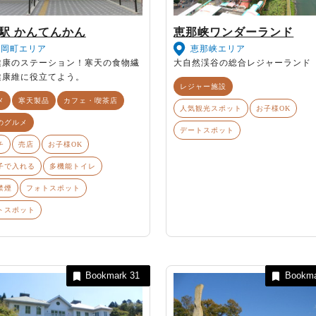
駅 かんてんかん
恵那峡ワンダーランド
山岡町エリア
恵那峡エリア
健康のステーション！寒天の食物繊
大自然渓谷の総合レジャーランド
健康維に役立てよう。
レジャー施設
メ
寒天製品
カフェ・喫茶店
人気観光スポット
お子様OK
のグルメ
デートスポット
チ
売店
お子様OK
子で入れる
多機能トイレ
禁煙
フォトスポット
トスポット
Bookmark
31
Bookm