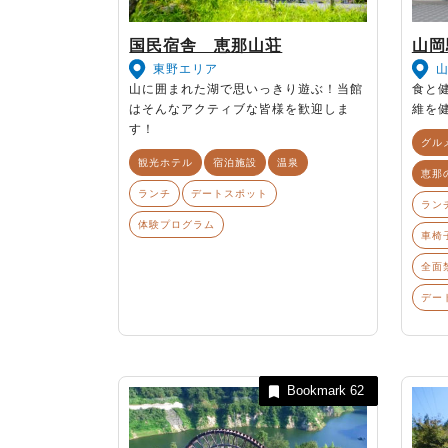
国民宿舎 恵那山荘
山岡
東野エリア
山に囲まれた湖で思いっきり遊ぶ！当館
食と
はそんなアクティブな皆様を歓迎しま
維を
す！
グル
観光ホテル
宿泊施設
温泉
恵那
ランチ
デートスポット
ラン
体験プログラム
車椅
全面
デー
Bookmark
62