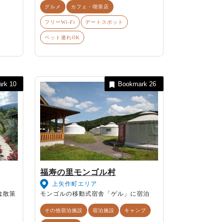
グルメ
カフェ・喫茶店
フリーWi-Fi
デートスポット
ペット連れOK
ark
10
Bookmark
26
福寿の里モンゴル村
上矢作町エリア
は散策
モンゴルの移動式宿舎「ゲル」に宿泊
その他宿泊施設
宿泊施設
キャンプ