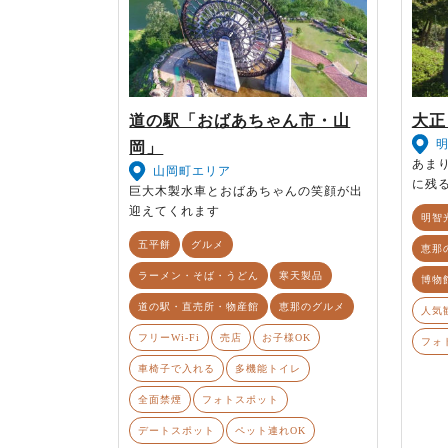
道の駅「おばあちゃん市・山
大正
岡」
あま
山岡町エリア
に残
巨大木製水車とおばあちゃんの笑顔が出
迎えてくれます
明智
五平餅
グルメ
恵那
ラーメン・そば・うどん
寒天製品
博物
道の駅・直売所・物産館
恵那のグルメ
人気
フリーWi-Fi
売店
お子様OK
フォ
車椅子で入れる
多機能トイレ
全面禁煙
フォトスポット
デートスポット
ペット連れOK