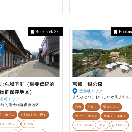
Bookmark
37
Bookm
むら城下町（重要伝統的
恵那 銀の森
恵那峡エリア
物群保存地区）
またひとつ、おいしいが生まれる
岩村町エリア
伝統的建造物群保存地区
和食
グルメ
栗きんとん
町・街並み
恵那の文化・歴史
カフェ・喫茶店
和菓子・洋菓子
観光スポット
ロケ地
フリーWi-Fi
売店
お子様OK