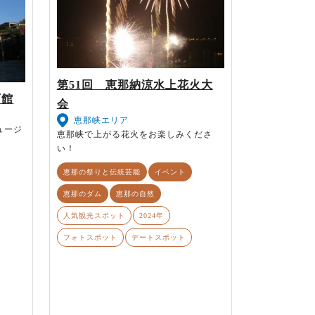
第51回 恵那納涼水上花火大
石館
会
恵那峡エリア
ュージ
恵那峡で上がる花火をお楽しみくださ
い！
恵那の祭りと伝統芸能
イベント
恵那のダム
恵那の自然
人気観光スポット
2024年
フォトスポット
デートスポット