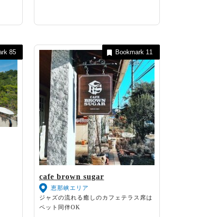
ark
85
Bookmark
11
。
cafe brown sugar
恵那峡エリア
ジャズの流れる癒しのカフェテラス席は
ペット同伴OK