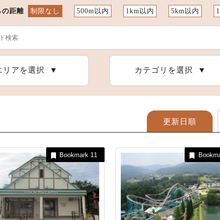
らの距離
制限なし
500m以内
1km以内
5km以内
恵那の自然
アウトドア施設
恵那の祭りとイベント
エリアを選択
カテゴリを選択
更新日順
Bookmark
11
Bookm