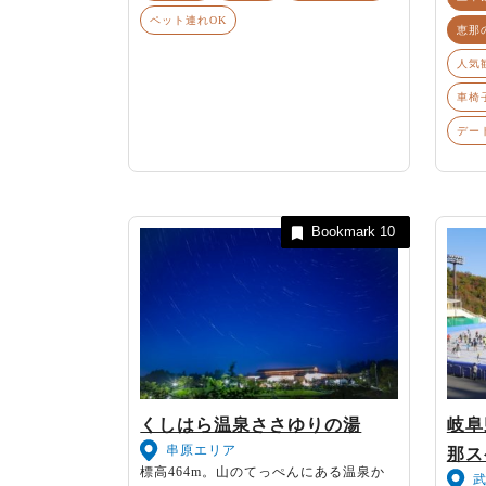
ペット連れOK
恵那
人気
車椅
デー
Bookmark
10
くしはら温泉ささゆりの湯
岐阜
串原エリア
那ス
標高464m。山のてっぺんにある温泉か