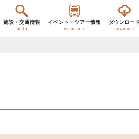
施設・交通情報
イベント・ツアー情報
ダウンロー
public
event tour
download
ー
明知鉄道
恵那の文化・歴史
パンフレット
グルメ
歩き旅（ウォーキング）
道の駅
恵那
恵那
キ