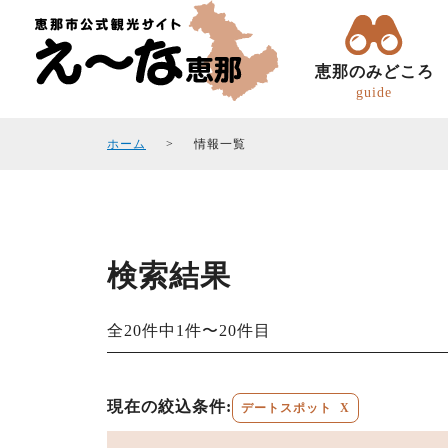
恵那のみどころ
guide
ホーム
情報一覧
検索結果
トコトコ恵ちゃん(バスツアー)
観光フォトギャラリ
エリアガイド
観光スポット
全20件中1件〜20件目
現在の絞込条件:
デートスポット
X