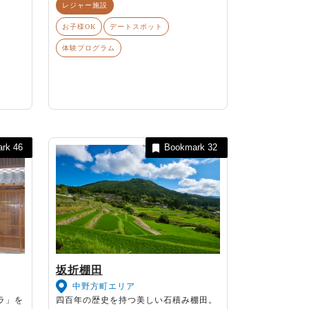
レジャー施設
お子様OK
デートスポット
体験プログラム
ark
46
Bookmark
32
坂折棚田
中野方町エリア
ラ」を
四百年の歴史を持つ美しい石積み棚田。