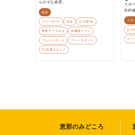
らのぞむ絶景。
スポ
目的
温泉
スポ
フリーWi-Fi
売店
お子様OK
お子
車椅子で入れる
多機能トイレ
デー
フォトスポット
デートスポット
EV充電スタンド
恵那のみどころ