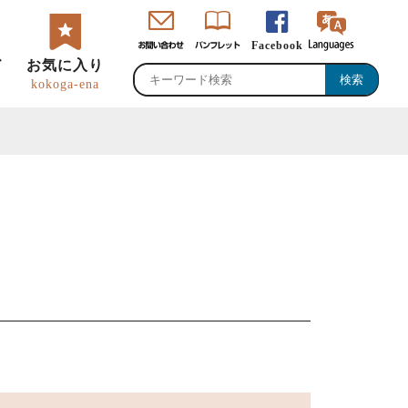
Facebook
ド
お気に入り
kokoga-ena
・直売所・物産館
のグルメ・特産品
峡ロゴマーク・
恵那観光大使
ャッチコピー