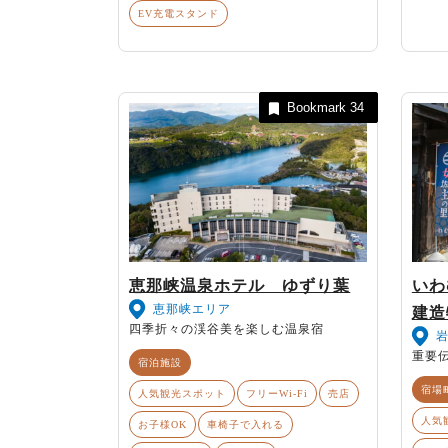
EV充電スタンド
Bookmark
34
恵那峡温泉ホテル ゆずり葉
いわ
恵那峡エリア
建造
四季折々の渓谷美を楽しむ温泉宿
重要
宿泊施設
宿場
人気観光スポット
フリーWi-Fi
売店
人気
お子様OK
車椅子で入れる