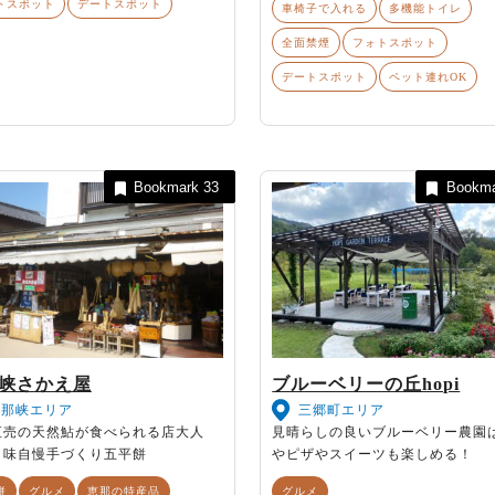
トスポット
デートスポット
車椅子で入れる
多機能トイレ
全面禁煙
フォトスポット
デートスポット
ペット連れOK
Bookmark
33
Bookm
峡さかえ屋
ブルーベリーの丘hopi
恵那峡エリア
三郷町エリア
直売の天然鮎が食べられる店大人
見晴らしの良いブルーベリー農園
！味自慢手づくり五平餅
やピザやスイーツも楽しめる！
餅
グルメ
恵那の特産品
グルメ