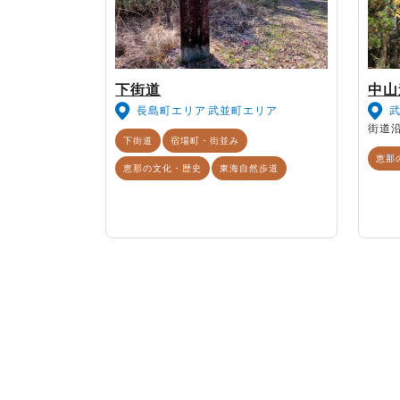
下街道
中山
長島町エリア
武並町エリア
街道
下街道
宿場町・街並み
恵那
恵那の文化・歴史
東海自然歩道