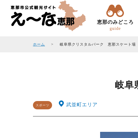
恵那のみどころ
guide
ホーム
岐阜県クリスタルパーク 恵那スケート場
岐阜
トコトコ恵ちゃん(バスツアー)
観光フォトギャラリ
エリアガイド
観光スポット
武並町エリア
スポーツ