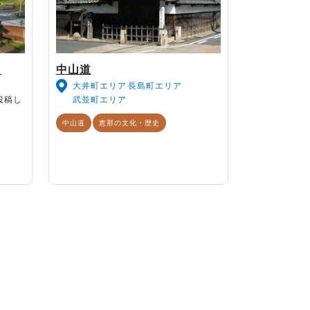
ト
中山道
大井町エリア
長島町エリア
投稿し
武並町エリア
中山道
恵那の文化・歴史