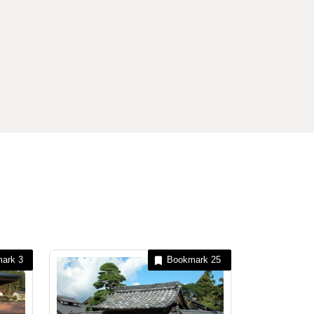
mark
3
Bookmark
25