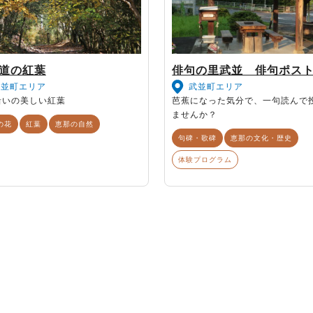
道の紅葉
俳句の里武並 俳句ポス
武並町エリア
武並町エリア
沿いの美しい紅葉
芭蕉になった気分で、一句読んで
ませんか？
の花
紅葉
恵那の自然
句碑・歌碑
恵那の文化・歴史
体験プログラム