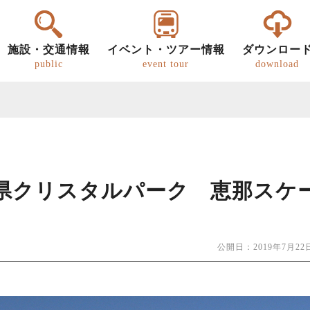
施設・交通情報
イベント・ツアー情報
ダウンロー
public
event tour
download
県クリスタルパーク 恵那スケ
ー
明知鉄道
恵那の文化・歴史
パンフレット
グルメ
歩き旅（ウォーキング）
道の駅
恵那
恵那
キ
公開日：2019年7月2