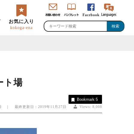
Facebook
ド
お気に入り
kokoga-ena
ート場
・直売所・物産館
のグルメ・特産品
峡ロゴマーク・
恵那観光大使
Bookmark
5
ャッチコピー
2日 ｜ 最終更新日：2019年11月27日
Views:
8,008