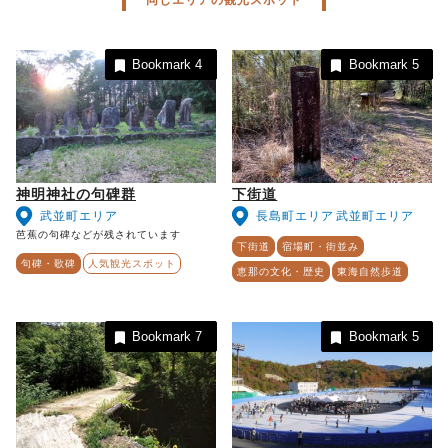
同じエリアの観光スポット
Bookmark
4
Bookmark
5
神明神社の句碑群
下街道
武並町エリア
長島町エリア
武並町エリア
芭蕉の句碑などが残されています
下街道
宿場町・街並み
句碑・歌碑
人気観光スポット
恵那の文化・歴史
東海自然歩道
Bookmark
7
Bookmark
5