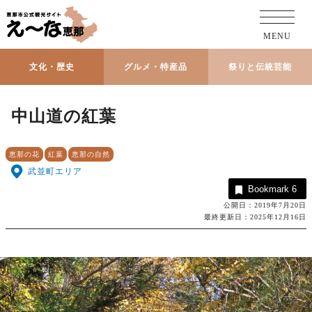
MENU
文化・歴史
グルメ・特産品
祭りと伝統芸能
中山道の紅葉
恵那の花
紅葉
恵那の自然
武並町エリア
Bookmark
6
公開日：2019年7月20日
最終更新日：2025年12月16日