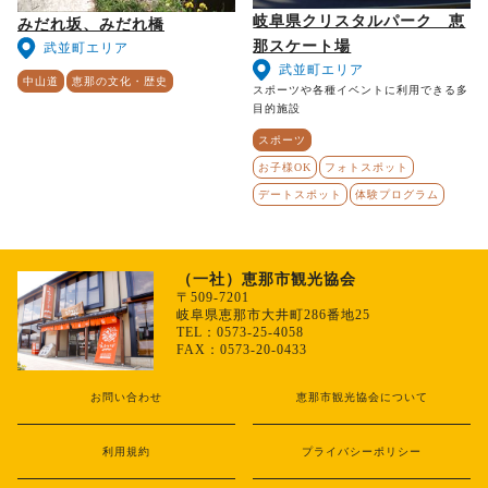
岐阜県クリスタルパーク 恵
みだれ坂、みだれ橋
那スケート場
武並町エリア
武並町エリア
中山道
恵那の文化・歴史
スポーツや各種イベントに利用できる多
目的施設
スポーツ
お子様OK
フォトスポット
デートスポット
体験プログラム
（一社）恵那市観光協会
〒509-7201
岐阜県恵那市大井町286番地25
TEL：0573-25-4058
FAX：0573-20-0433
お問い合わせ
恵那市観光協会について
利用規約
プライバシーポリシー