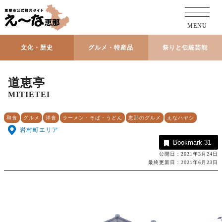
MENU
文化・歴史
グルメ・特産品
祭りと伝統芸能
道恵亭
MITIETEI
和食
グルメ
洋食
ラーメン・そば・うどん
恵那のグルメ
えなハヤシ
岩村町エリア
Bookmark
31
公開日：2021年3月24日
最終更新日：2021年6月23日