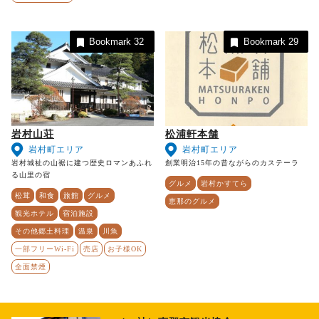
Bookmark
32
Bookmark
29
岩村山荘
松浦軒本舗
岩村町エリア
岩村町エリア
岩村城祉の山裾に建つ歴史ロマンあふれ
創業明治15年の昔ながらのカステーラ
る山里の宿
グルメ
岩村かすてら
松茸
和食
旅館
グルメ
恵那のグルメ
観光ホテル
宿泊施設
その他郷土料理
温泉
川魚
一部フリーWi-Fi
売店
お子様OK
全面禁煙