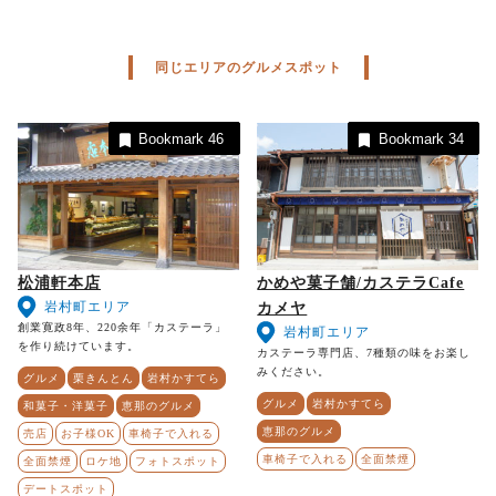
同じエリアのグルメスポット
Bookmark
46
Bookmark
34
松浦軒本店
かめや菓子舗/カステラCafe
岩村町エリア
カメヤ
創業寛政8年、220余年「カステーラ」
岩村町エリア
を作り続けています。
カステーラ専門店、7種類の味をお楽し
みください。
グルメ
栗きんとん
岩村かすてら
グルメ
岩村かすてら
和菓子・洋菓子
恵那のグルメ
恵那のグルメ
売店
お子様OK
車椅子で入れる
車椅子で入れる
全面禁煙
全面禁煙
ロケ地
フォトスポット
デートスポット