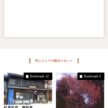
同じエリアの観光スポット
Bookmark
12
Bookmark
5
町屋民宿 籐時屋