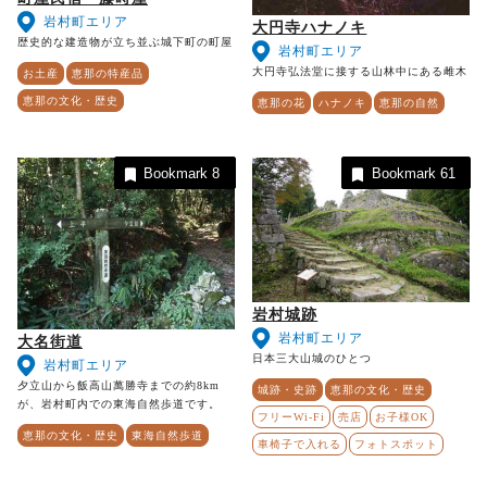
岩村町エリア
大円寺ハナノキ
歴史的な建造物が立ち並ぶ城下町の町屋
岩村町エリア
大円寺弘法堂に接する山林中にある雌木
お土産
恵那の特産品
恵那の文化・歴史
恵那の花
ハナノキ
恵那の自然
Bookmark
8
Bookmark
61
岩村城跡
岩村町エリア
大名街道
日本三大山城のひとつ
岩村町エリア
夕立山から飯高山萬勝寺までの約8km
城跡・史跡
恵那の文化・歴史
が、岩村町内での東海自然歩道です。
フリーWi-Fi
売店
お子様OK
恵那の文化・歴史
東海自然歩道
車椅子で入れる
フォトスポット