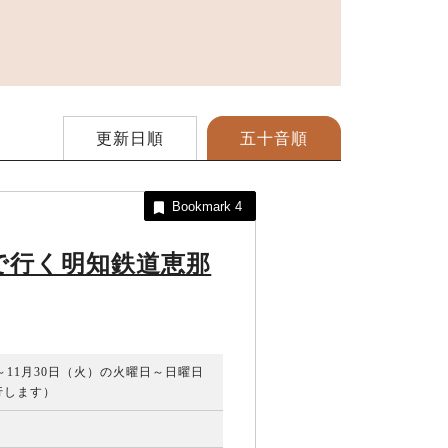
スポーツ施設
更新日順
五十音順
Bookmark
4
で行く明知鉄道恵那
）～11月30日（火）の火曜日～日曜日
行します）