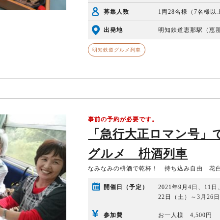
募集人数
1両28名様（7名様
出発地
明知鉄道恵那駅（恵那駅
明知鉄道グルメ列車
事前の予約が必要です。
「急行大正ロマン号」
グルメ 枡酒列車
なみなみの枡酒で乾杯！ 持ち込み自由 花
開催日（予定）
2021年9月4日、11
22日（土）～3月2
参加費
お一人様 4,500円