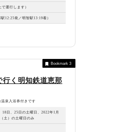
以上で運行します）
12:25発／明智駅13:19着）
Bookmark
3
で行く明知鉄道恵那
白温泉入浴券付きです
日、18日、25日の土曜日、2022年1月
6日（土）の土曜日のみ