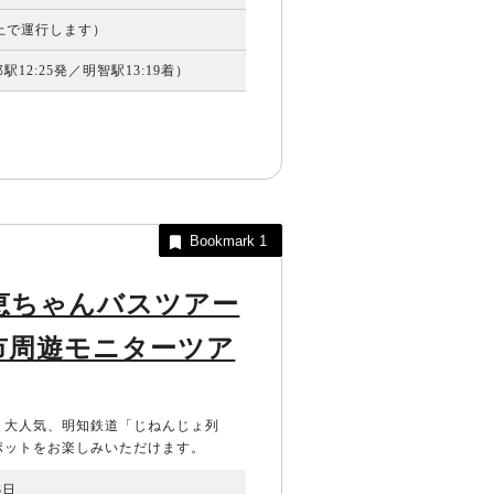
以上で運行します）
12:25発／明智駅13:19着）
Bookmark
1
恵ちゃんバスツアー
市周遊モニターツア
。大人気、明知鉄道「じねんじょ列
ポットをお楽しみいただけます。
3日