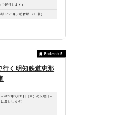
以上で運行します）
12:25発／明智駅13:19着）
Bookmark
5
で行く明知鉄道恵那
車
）～2022年3月31日（木）の火曜日～
日は運行します）