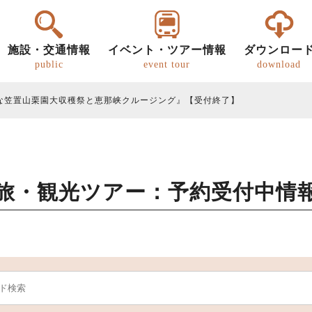
施設・交通情報
イベント・ツアー情報
ダウンロー
public
event tour
download
な笠置山栗園大収穫祭と恵那峡クルージング』【受付終了】
旅・観光ツアー：予約受付中情
ー
明知鉄道
恵那の文化・歴史
パンフレット
グルメ
歩き旅（ウォーキング）
道の駅
恵那
恵那
キ