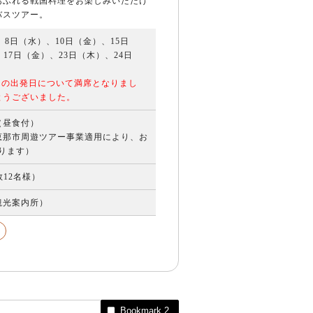
あふれる戦国料理をお楽しみいただけ
バスツアー。
）、8日（水）、10日（金）、15日
17日（金）、23日（木）、24日
ての出発日について満席となりまし
とうございました。
円（昼食付）
恵那市周遊ツアー事業適用により、お
なります）
数12名様）
観光案内所）
催
Bookmark
2