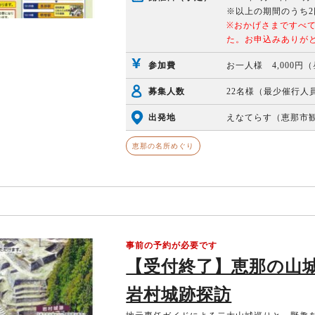
※以上の期間のうち2
※おかげさまですべ
た。お申込みありが
参加費
お一人様 4,000円
募集人数
22名様（最少催行人
出発地
えなてらす（恵那市
恵那の名所めぐり
事前の予約が必要です
【受付終了】恵那の山城
岩村城跡探訪