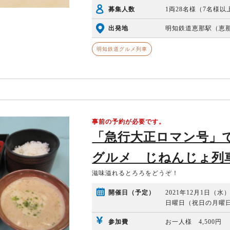
募集人数
1両28名様（7名様
出発地
明知鉄道恵那駅（恵那駅
明知鉄道グルメ列車
事前の予約が必要です。
「急行大正ロマン号」
グルメ じねんじょ列
滋味溢れるとろろをどうぞ！
開催日（予定）
2021年12月1日（水
日曜日（祝日の月曜
参加費
お一人様 4,500円