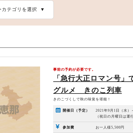
ーカテゴリを選択
恵那の自然
アウトドア施設
恵那の祭りとイベント
事前の予約が必要です。
「急行大正ロマン号」
グルメ きのこ列車
きのこづくしで秋の味覚を堪能！
開催日（予定）
2021年9月1日（水
（祝日の月曜日は運
参加費
お一人様5,500円