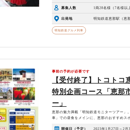
募集人数
1両28名様（7名様
出発地
明知鉄道恵那駅（恵那駅
明知鉄道グルメ列車
事前の予約が必要です
【受付終了】トコトコ
特別企画コース「恵那
ー」
恵那の魅力満載「明知鉄道モニターツアー」
車」での昼食をメインに、恵那のおすすめス
開催日（予定）
2023年1月27日～2月