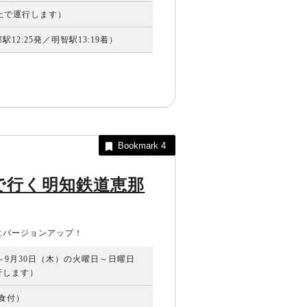
以上で運行します）
12:25発／明智駅13:19着）
Bookmark
4
で行く明知鉄道恵那
にバージョンアップ！
）～9月30日（木）の火曜日～日曜日
行します）
昼食付）