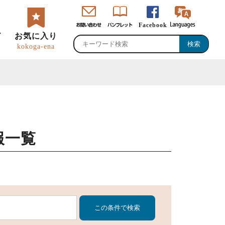
Facebook
ド
お気に入り
kokoga-ena
報一覧
・直売所・物産館
のグルメ・特産品
峡ロゴマーク・
恵那観光大使
ャッチコピー