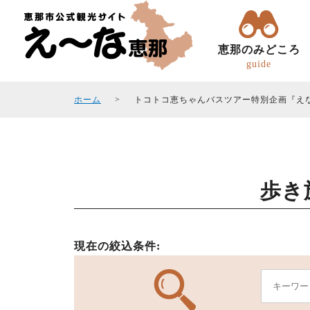
恵那のみどころ
guide
ホーム
トコトコ恵ちゃんバスツアー特別企画『え
歩き
トコトコ恵ちゃん(バスツアー)
観光フォトギャラリ
エリアガイド
観光スポット
現在の絞込条件: