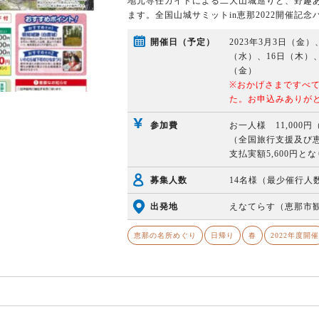
地元専任ガイドによる二大山城巡りと、野趣
ます。全国山城サミットin恵那2022開催記念
開催日（予定）
2023年3月3日（金
（水）、16日（木）、
（金）
※おかげさまですべ
た。お申込みありが
参加費
お一人様 11,000
（全国旅行支援及び
支払実額5,600円と
募集人数
14名様（最少催行人
出発地
えなてらす（恵那市
恵那の名所めぐり
日帰り
春
2022年度開