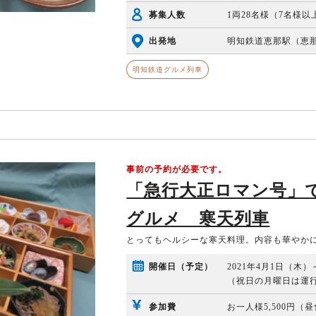
募集人数
1両28名様（7名様
出発地
明知鉄道恵那駅（恵那駅
明知鉄道グルメ列車
事前の予約が必要です。
「急行大正ロマン号」
グルメ 寒天列車
とってもヘルシーな寒天料理。内容も華やか
開催日（予定）
2021年4月1日（木
（祝日の月曜日は運
参加費
お一人様5,500円（