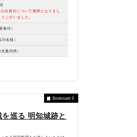
回
ての出発日について満席となりまし
とうございました。
（昼食付）
員20名様）
観光案内所）
Bookmark
0
を巡る 明知城跡と