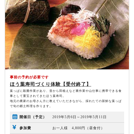
事前の予約が必要です
ほう葉寿司づくり体験【受付終了】
葉っぱに殺菌作業があり、昔から田植えなど農作業や山仕事に携帯できる食
事として重宝されてきたほう葉寿司。
地元の農家のお母さん方に教えていただきながら、採れたての新鮮な葉っぱ
で旬の郷土料理を作ります。
開催日（予定）
2019年5月6日～2019年5月11日
参加費
お一人様 4,800円（昼食付）