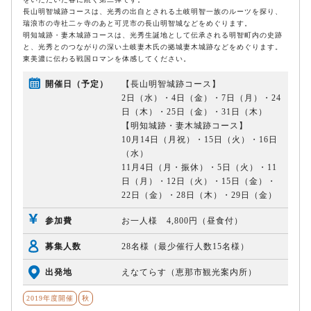
長山明智城跡コースは、光秀の出自とされる土岐明智一族のルーツを探り、
瑞浪市の寺社二ヶ寺のあと可児市の長山明智城などをめぐります。
明知城跡・妻木城跡コースは、光秀生誕地として伝承される明智町内の史跡
と、光秀とのつながりの深い土岐妻木氏の拠城妻木城跡などをめぐります。
東美濃に伝わる戦国ロマンを体感してください。
開催日（予定）
【長山明智城跡コース】
2日（水）・4日（金）・7日（月）・24
日（木）・25日（金）・31日（木）
【明知城跡・妻木城跡コース】
10月14日（月祝）・15日（火）・16日
（水）
11月4日（月・振休）・5日（火）・11
日（月）・12日（火）・15日（金）・
22日（金）・28日（木）・29日（金）
参加費
お一人様 4,800円（昼食付）
募集人数
28名様（最少催行人数15名様）
出発地
えなてらす（恵那市観光案内所）
2019年度開催
秋