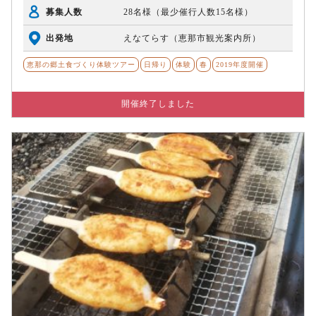
募集人数
28名様（最少催行人数15名様）
出発地
えなてらす（恵那市観光案内所）
恵那の郷土食づくり体験ツアー
日帰り
体験
春
2019年度開催
開催終了しました