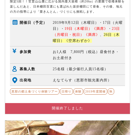
限定5回！！笠置山山麓に広がる国内最大規模（約20ha）の栗園で収穫体験を
楽しんだあと、日本棚田百選にも選ばれた坂折棚田にて昼食、その後、地元
の方の指導により「栗きんとん」づくりにも挑戦します。
開催日（予定）
2019年9月12日（木曜日）・17日（火曜
日）・
19日（木曜日）《満席》
・
23日
（月曜日・祝日）《満席》
、
26日（木
曜日）《空席わずか》
参加費
お1人様 7,800円（税込）昼食付き・
お土産付き
募集人数
25名様（最少催行人員15名様）
出発地
えなてらす（恵那市観光案内所）
恵那の郷土食づくり体験ツアー
日帰り
体験
2019年度開催
秋
開催終了しました