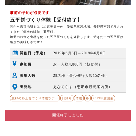
事前の予約が必要です
五平餅づくり体験【受付終了】
昔から恵那地域をはじめ東美濃一体、愛知県三河地域、長野県南部で愛され
てきた「郷土の味覚」五平餅。
地元のお米と食材を使った五平餅づくりを体験します。焼きたての五平餅は
格別の美味しさです！
開催日（予定）
2019年6月3日～2019年6月6日
参加費
お一人様4,800円（朝食付）
募集人数
28名様（最少催行人数15名様）
出発地
えなてらす（恵那市観光案内所）
恵那の郷土食づくり体験ツアー
日帰り
体験
春
2019年度開催
開催終了しました