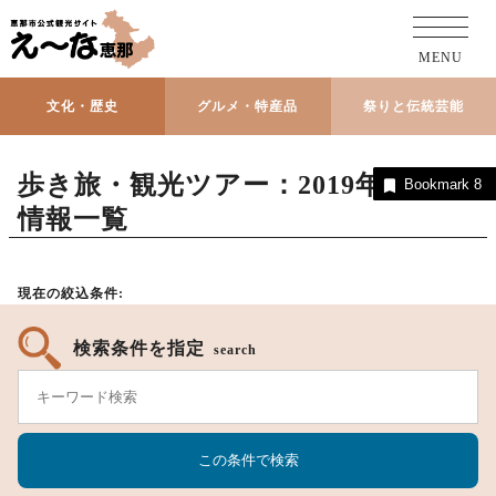
MENU
文化・歴史
グルメ・特産品
祭りと伝統芸能
歩き旅・観光ツアー：2019年度開催
Bookmark
Bookmark
Bookmark
Bookmark
Bookmark
0
6
1
2
8
情報一覧
現在の絞込条件:
検索条件を指定
search