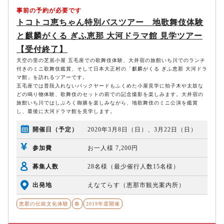
事前の予約が必要です
トコトコ恵ちゃん特別バスツアー 地歌舞伎体験
と麒麟がくる ぎふ恵那 大河ドラマ館 見学ツアー
【受付終了】
天空の里の芝居小屋 五毛座での歌舞伎体験、大井宿の旅館いち川でのランチ
付きのミニ歌舞伎鑑賞、そして日本大正村の「麒麟がくる ぎふ恵那 大河ドラ
マ館」を訪れるツアーです。
五毛座では普段入れないバックヤードもふくめた小屋見学に拍子木や太鼓な
どの鳴り物体験、歌舞伎のセットの前での記念撮影を楽しみます。大井宿の
旅館いち川ではしぶろく御膳を楽しみながら、地歌舞伎のミニ公演を鑑賞
し、最後に大河ドラマ館を見学します。
開催日（予定）
2020年3月8日（日）、3月22日（日）
参加費
お一人様 7,200円
募集人数
28名様（最少催行人数15名様）
出発地
えなてらす（恵那市観光案内所）
恵那の伝統文化体験
春
2019年度開催