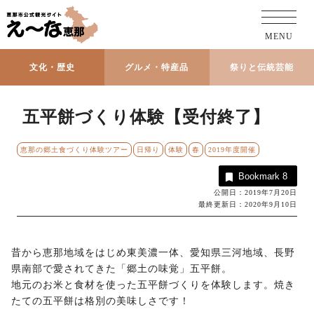
MENU
文化・歴史
グルメ・特産品
祭りと伝統芸能
五平餅づくり体験【受付終了】
恵那の郷土食づくり体験ツアー
日帰り
体験
春
2019年度開催
Bookmark
8
公開日：2019年7月20日
最終更新日：2020年9月10日
昔から恵那地域をはじめ東美濃一体、愛知県三河地域、長野
県南部で愛されてきた「郷土の味覚」五平餅。
地元のお米と食材を使った五平餅づくりを体験します。焼き
たての五平餅は格別の美味しさです！