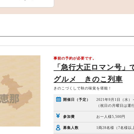
事前の予約が必要です。
「急行大正ロマン号」
グルメ きのこ列車
きのこづくしで秋の味覚を堪能！
開催日（予定）
2021年9月1日（水
（祝日の月曜日は運
参加費
お一人様5,500円
募集人数
1両28名様（7名様