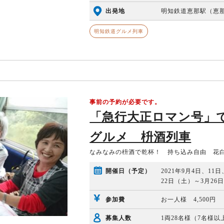
出発地
明知鉄道恵那駅（恵那駅
明知鉄道グルメ列車
事前の予約が必要です。
「急行大正ロマン号」
グルメ 枡酒列車
なみなみの枡酒で乾杯！ 持ち込み自由 花
開催日（予定）
2021年9月4日、11
22日（土）～3月2
参加費
お一人様 4,500円
募集人数
1両28名様（7名様