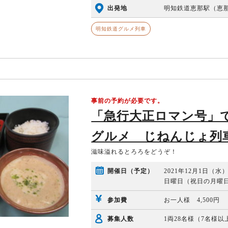
出発地
明知鉄道恵那駅（恵那駅
明知鉄道グルメ列車
事前の予約が必要です。
「急行大正ロマン号」
グルメ じねんじょ列
滋味溢れるとろろをどうぞ！
開催日（予定）
2021年12月1日（水
日曜日（祝日の月曜
参加費
お一人様 4,500円
募集人数
1両28名様（7名様