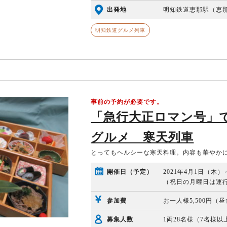
出発地
明知鉄道恵那駅（恵那駅
明知鉄道グルメ列車
事前の予約が必要です。
「急行大正ロマン号」
グルメ 寒天列車
とってもヘルシーな寒天料理。内容も華やか
開催日（予定）
2021年4月1日（木
（祝日の月曜日は運
参加費
お一人様5,500円（
募集人数
1両28名様（7名様