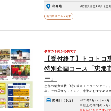
出発地
明知鉄道恵那駅（恵那駅
明知鉄道グルメ列車
事前の予約が必要です
【受付終了】トコトコ
特別企画コース「恵那
ー」
恵那の魅力満載「明知鉄道モニターツアー」
車」での昼食をメインに、恵那のおすすめス
開催日（予定）
2023年1月27日～2月
※以上の期間のうち2
※おかげさまですべ