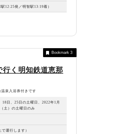
12:25発／明智駅13:19着）
Bookmark
3
で行く明知鉄道恵那
白温泉入浴券付きです
日、18日、25日の土曜日、2022年1月
6日（土）の土曜日のみ
以上で運行します）