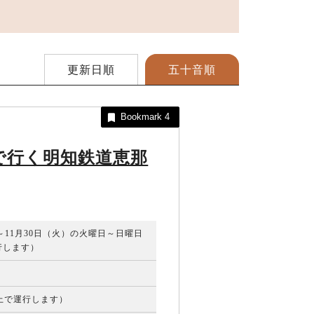
更新日順
五十音順
Bookmark
4
で行く明知鉄道恵那
）～11月30日（火）の火曜日～日曜日
行します）
以上で運行します）