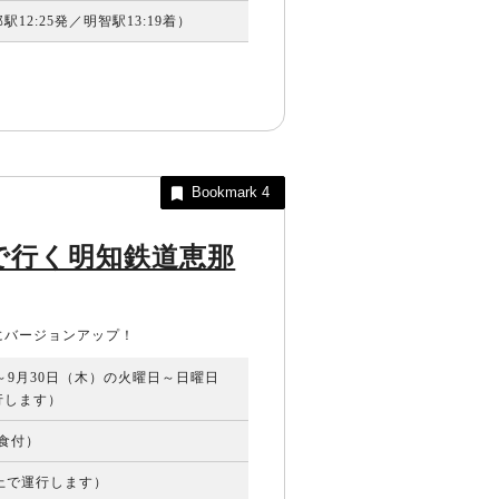
12:25発／明智駅13:19着）
Bookmark
4
で行く明知鉄道恵那
にバージョンアップ！
）～9月30日（木）の火曜日～日曜日
行します）
昼食付）
以上で運行します）