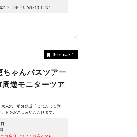
12:25発／明智駅13:19着）
Bookmark
1
恵ちゃんバスツアー
市周遊モニターツア
。大人気、明知鉄道「じねんじょ列
ポットをお楽しみいただけます。
3日
回
ての出発日について満席となりまし