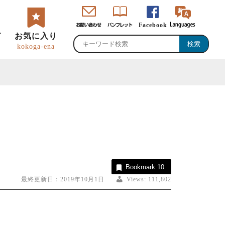
Facebook
ド
お気に入り
kokoga-ena
・直売所・物産館
のグルメ・特産品
峡ロゴマーク・
恵那観光大使
Bookmark
10
ャッチコピー
最終更新日：2019年10月1日
Views:
111,802