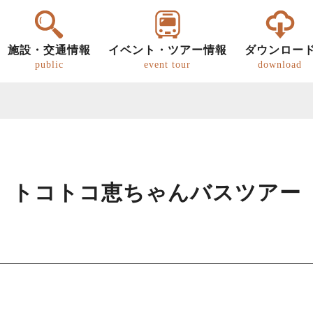
施設・交通情報
イベント・ツアー情報
ダウンロー
public
event tour
download
トコトコ恵ちゃんバスツアー
ー
明知鉄道
恵那の文化・歴史
パンフレット
グルメ
歩き旅（ウォーキング）
道の駅
恵那
恵那
キ