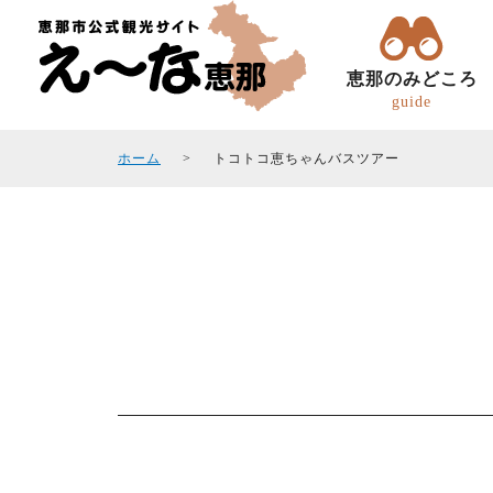
恵那のみどころ
guide
ホーム
トコトコ恵ちゃんバスツアー
トコトコ恵ちゃん(バスツアー)
観光フォトギャラリ
エリアガイド
観光スポット