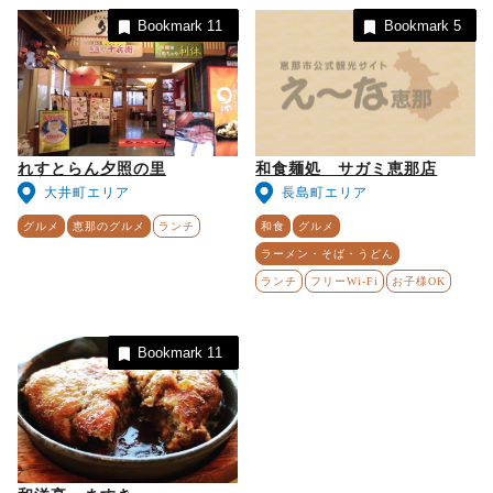
Bookmark
11
Bookmark
5
れすとらん夕照の里
和食麺処 サガミ恵那店
大井町エリア
長島町エリア
グルメ
恵那のグルメ
ランチ
和食
グルメ
ラーメン・そば・うどん
ランチ
フリーWi-Fi
お子様OK
Bookmark
11