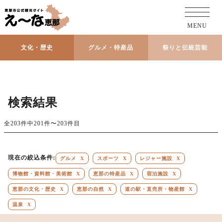
MENU
文化・歴史
グルメ・特産品
祭りと伝統芸能
検索結果
全203件中201件〜203件目
現在の絞込条件:
グルメ
X
スポーツ
X
レジャー施設
X
博物館・資料館・美術館
X
恵那の特産品
X
宿泊施設
X
恵那の文化・歴史
X
恵那の自然
X
道の駅・直売所・物産館
X
温泉
X