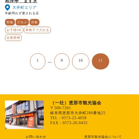
和洋亭 ますき
大井町エリア
年齢問わず愛される店
和食
グルメ
洋食
お子様OK
車椅子で入れる
全面禁煙
1
9
10
11
…
（一社）恵那市観光協会
〒509-7201
岐阜県恵那市大井町286番地25
TEL：0573-25-4058
FAX：0573-20-0433
お問い合わせ
恵那市観光協会について