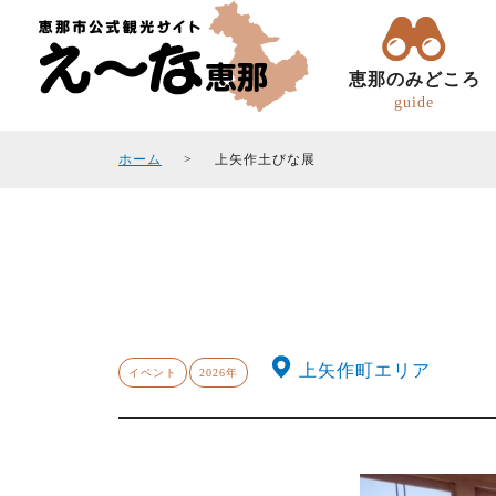
恵那のみどころ
guide
ホーム
上矢作土びな展
トコトコ恵ちゃん(バスツアー)
観光フォトギャラリ
エリアガイド
観光スポット
上矢作町エリア
イベント
2026年