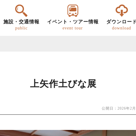
施設・交通情報
イベント・ツアー情報
ダウンロー
public
event tour
download
上矢作土びな展
ー
明知鉄道
恵那の文化・歴史
パンフレット
グルメ
歩き旅（ウォーキング）
道の駅
恵那
恵那
キ
公開日：2026年2