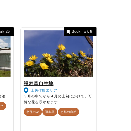
ark
26
Bookmark
9
福寿草自生地
上矢作町エリア
宿泊
３月の中旬から４月の上旬にかけて、可
憐な花を咲かせます
ンプ
恵那の花
福寿草
恵那の自然