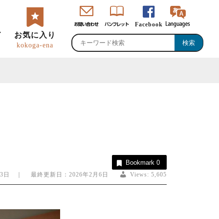
Facebook
ド
お気に入り
kokoga-ena
・直売所・物産館
のグルメ・特産品
峡ロゴマーク・
恵那観光大使
Bookmark
0
ャッチコピー
月3日 ｜ 最終更新日：2026年2月6日
Views:
5,605