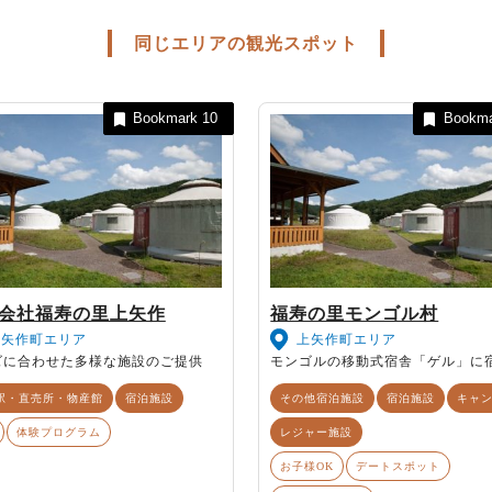
同じエリアの観光スポット
Bookmark
10
Bookm
会社福寿の里上矢作
福寿の里モンゴル村
上矢作町エリア
上矢作町エリア
ズに合わせた多様な施設のご提供
モンゴルの移動式宿舎「ゲル」に
駅・直売所・物産館
宿泊施設
その他宿泊施設
宿泊施設
キャ
体験プログラム
レジャー施設
お子様OK
デートスポット