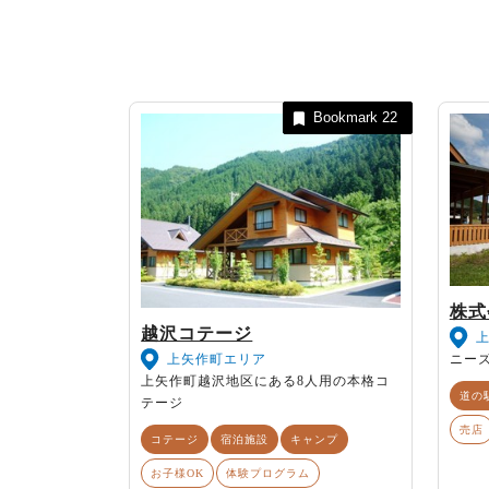
Bookmark
22
株式
越沢コテージ
ニー
上矢作町エリア
上矢作町越沢地区にある8人用の本格コ
道の
テージ
売店
コテージ
宿泊施設
キャンプ
お子様OK
体験プログラム