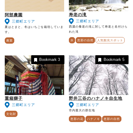
寿老の滝
阿部農園
三郷町エリア
三郷町エリア
西濃の養老の滝に対して寿老と名付けら
夏はとまと、冬はいちごを栽培していま
れた滝
す。
水
恵那の自然
人気観光スポット
農業
Bookmark
3
Bookmark
5
重箱獅子
野井三谷のハナノキ自生地
三郷町エリア
三郷町エリア
市内最大の群生地
文化財
恵那の花
ハナノキ
恵那の自然