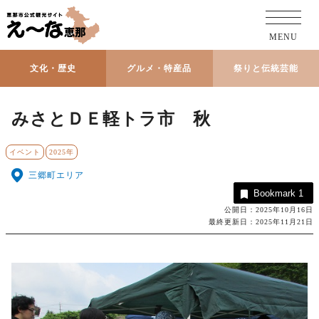
MENU
文化・歴史
グルメ・特産品
祭りと伝統芸能
みさとＤＥ軽トラ市 秋
イベント
2025年
三郷町エリア
Bookmark
1
公開日：2025年10月16日
最終更新日：2025年11月21日