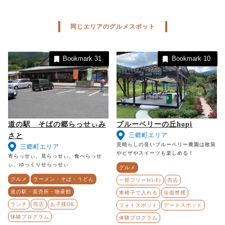
同じエリアのグルメスポット
Bookmark
31
Bookmark
10
道の駅 そばの郷らっせぃみ
ブルーベリーの丘hopi
三郷町エリア
さと
見晴らしの良いブルーベリー農園は散策
三郷町エリア
やピザやスイーツも楽しめる！
寄らっせぃ、見らっせぃ、食べらっせ
ぃ、ゆっくりせらっせぃ
グルメ
グルメ
ラーメン・そば・うどん
一部フリーWi-Fi
売店
道の駅・直売所・物産館
車椅子で入れる
全面禁煙
ランチ
売店
お子様OK
フォトスポット
デートスポット
体験プログラム
体験プログラム