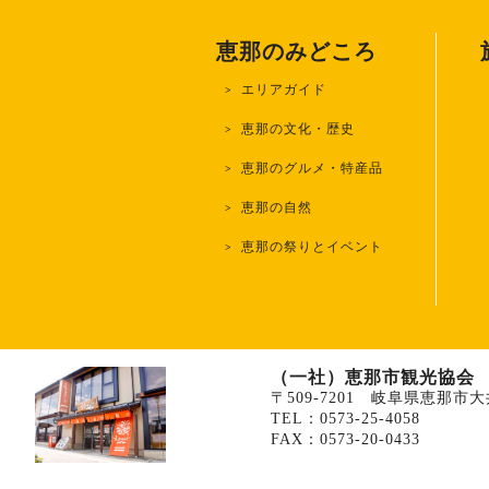
恵那のみどころ
エリアガイド
恵那の文化・歴史
恵那のグルメ・特産品
恵那の自然
恵那の祭りとイベント
（一社）恵那市観光協会
〒509-7201
岐阜県恵那市大井
TEL：0573-25-4058
FAX：0573-20-0433