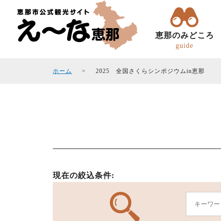
恵那のみどころ
guide
ホーム
2025 全国さくらシンポジウムin恵那
トコトコ恵ちゃん(バスツアー)
観光フォトギャラリ
エリアガイド
観光スポット
現在の絞込条件: