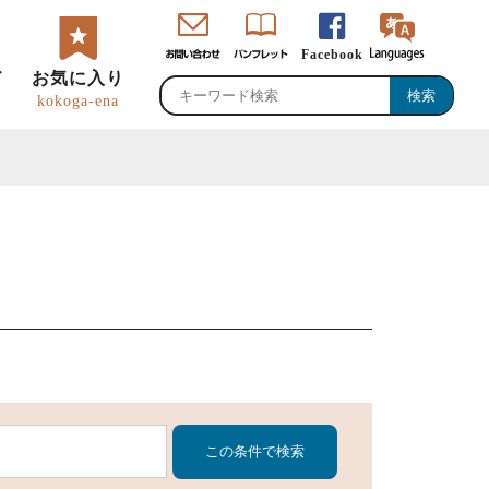
Facebook
ド
お気に入り
kokoga-ena
・直売所・物産館
のグルメ・特産品
峡ロゴマーク・
恵那観光大使
ャッチコピー