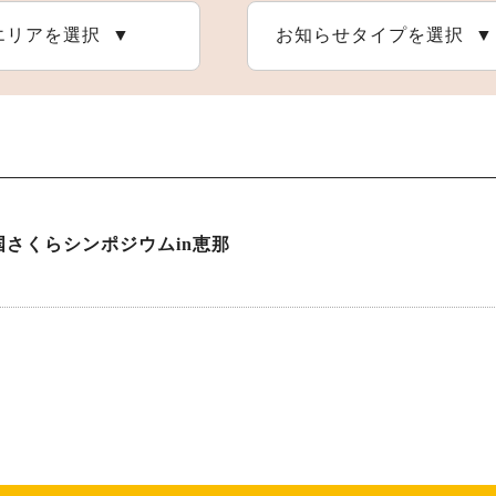
エリアを選択
お知らせタイプを選択
恵那の自然
アウトドア施設
恵那の祭りとイベント
全国さくらシンポジウムin恵那