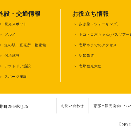
施設・交通情報
お役立ち情報
観光スポット
歩き旅（ウォーキング）
グルメ
トコトコ恵ちゃん(バスツアー
道の駅・直売所・物産館
恵那市までのアクセス
宿泊施設
明知鉄道
アウトドア施設
恵那観光大使
スポーツ施設
お問い合わせ
恵那市観光協会につ
町286番地25
Copyr