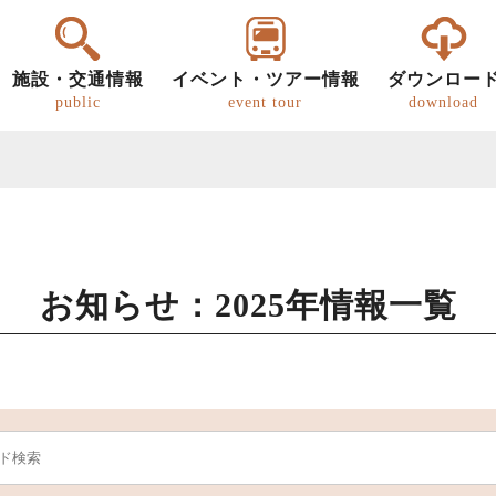
施設・交通情報
イベント・ツアー情報
ダウンロー
public
event tour
download
お知らせ：2025年情報一覧
ー
明知鉄道
恵那の文化・歴史
パンフレット
グルメ
歩き旅（ウォーキング）
道の駅
恵那
恵那
キ