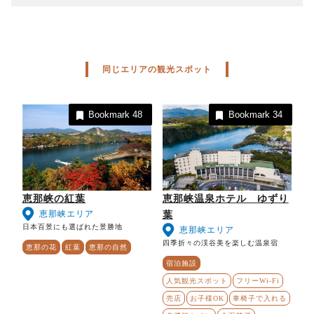
同じエリアの観光スポット
Bookmark
48
Bookmark
34
恵那峡の紅葉
恵那峡温泉ホテル ゆずり
恵那峡エリア
葉
日本百景にも選ばれた景勝地
恵那峡エリア
四季折々の渓谷美を楽しむ温泉宿
恵那の花
紅葉
恵那の自然
宿泊施設
人気観光スポット
フリーWi-Fi
売店
お子様OK
車椅子で入れる