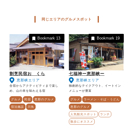
同じエリアのグルメスポット
Bookmark
13
Bookmark
19
割烹民宿おゝくら
七福神ー恵那峡ー
恵那峡エリア
恵那峡エリア
合宿からアクティビティまで楽し
独創的なテイクアウト、イートイン
め、山の幸を味わえる宿
メニューが豊富
グルメ
民宿
恵那のグルメ
グルメ
ラーメン・そば・うどん
宿泊施設
川魚
恵那のグルメ
人気観光スポット
ランチ
散歩にオススメ