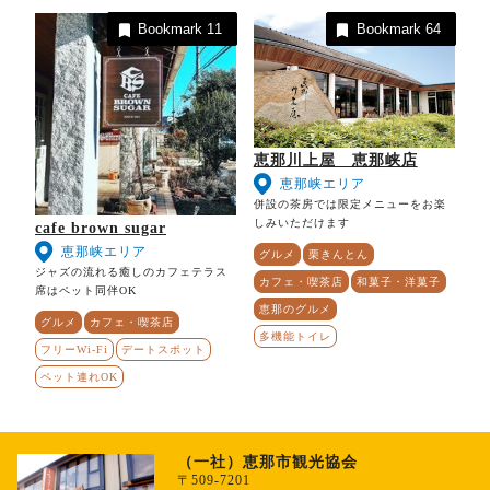
Bookmark
11
Bookmark
64
恵那川上屋 恵那峡店
恵那峡エリア
併設の茶房では限定メニューをお楽
しみいただけます
cafe brown sugar
恵那峡エリア
グルメ
栗きんとん
ジャズの流れる癒しのカフェテラス
カフェ・喫茶店
和菓子・洋菓子
席はペット同伴OK
恵那のグルメ
グルメ
カフェ・喫茶店
多機能トイレ
フリーWi-Fi
デートスポット
ペット連れOK
（一社）恵那市観光協会
〒509-7201