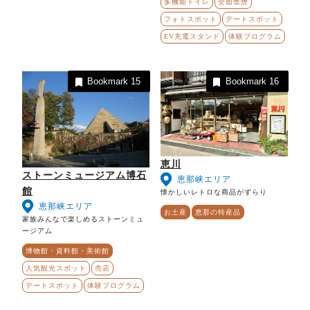
多機能トイレ
全面禁煙
フォトスポット
デートスポット
EV充電スタンド
体験プログラム
Bookmark
15
Bookmark
16
恵川
ストーンミュージアム博石
恵那峡エリア
館
懐かしいレトロな商品がずらり
恵那峡エリア
お土産
恵那の特産品
家族みんなで楽しめるストーンミュ
ージアム
博物館・資料館・美術館
人気観光スポット
売店
デートスポット
体験プログラム