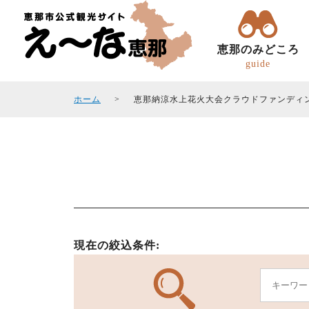
恵那のみどころ
guide
ホーム
恵那納涼水上花火大会クラウドファンディ
トコトコ恵ちゃん(バスツアー)
観光フォトギャラリ
エリアガイド
観光スポット
現在の絞込条件: