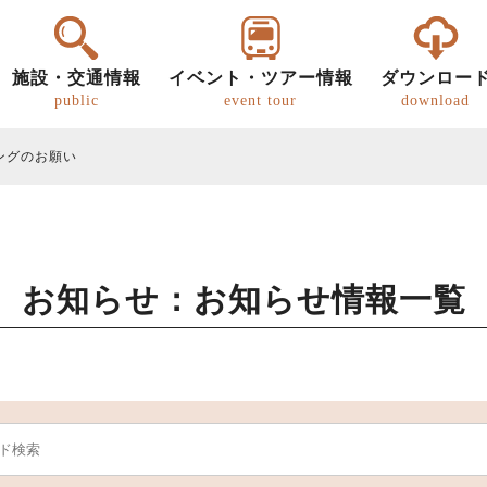
施設・交通情報
イベント・ツアー情報
ダウンロー
public
event tour
download
ングのお願い
お知らせ：お知らせ情報一覧
ー
明知鉄道
恵那の文化・歴史
パンフレット
グルメ
歩き旅（ウォーキング）
道の駅
恵那
恵那
キ