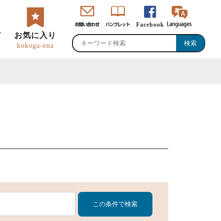
Facebook
ド
お気に入り
kokoga-ena
・直売所・物産館
のグルメ・特産品
峡ロゴマーク・
恵那観光大使
ャッチコピー