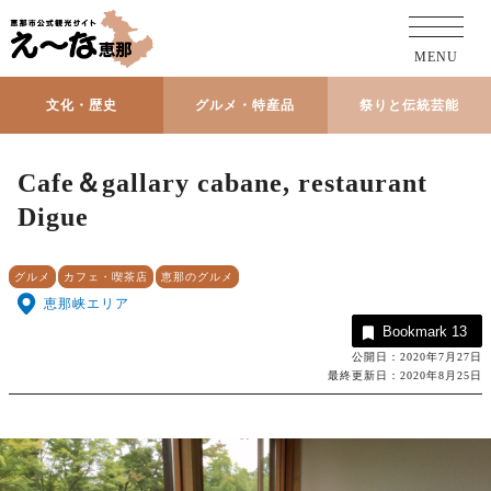
MENU
文化・歴史
グルメ・特産品
祭りと伝統芸能
Cafe＆gallary cabane, restaurant
Digue
グルメ
カフェ・喫茶店
恵那のグルメ
恵那峡エリア
Bookmark
13
公開日：2020年7月27日
最終更新日：2020年8月25日