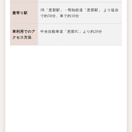
JR「恵那駅」・明知鉄道「恵那駅」 より徒歩
最寄り駅
で約50分、車で約10分
車利用での
ア
中央自動車道「恵那IC」より約20分
クセス方法