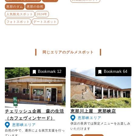
恵那のダム
恵那の自然
人気観光スポット
2024年
フォトスポット
デートスポット
同じエリアのグルメスポット
Bookmark
12
Bookmark
64
チェリッシュ企画 森の生活
恵那川上屋 恵那峡店
恵那峡エリア
（カフェヴィンヤード）
併設の茶房では限定メニューをお楽しみ
恵那峡エリア
いただけます
自然の中で、通所による就労支援を行っ
ています