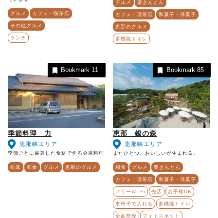
グルメ
栗きんとん
グルメ
カフェ・喫茶店
カフェ・喫茶店
和菓子・洋菓子
その他グルメ
恵那のグルメ
ランチ
多機能トイレ
Bookmark
11
Bookmark
85
季節料理 力
恵那 銀の森
恵那峡エリア
恵那峡エリア
季節ごとに厳選した食材で作る会席料理
またひとつ、おいしいが生まれる。
松茸
和食
グルメ
恵那のグルメ
和食
グルメ
栗きんとん
カフェ・喫茶店
和菓子・洋菓子
フリーWi-Fi
売店
お子様OK
車椅子で入れる
多機能トイレ
全面禁煙
フォトスポット