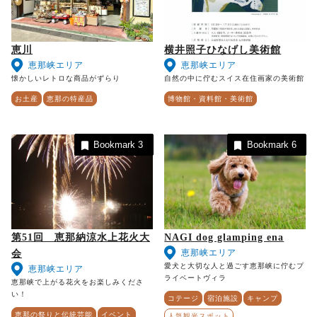
恵川
横井照子ひなげし美術館
恵那峡エリア
恵那峡エリア
懐かしいレトロな商品がずらり
自然の中に佇むスイス在住画家の美術館
お土産
恵那の特産品
博物館・資料館・美術館
Bookmark
3
Bookmark
6
第51回 恵那納涼水上花火大
NAGI dog glamping ena
恵那峡エリア
会
愛犬と大切な人と過ごす恵那峡に佇むプ
恵那峡エリア
ライベートヴィラ
恵那峡で上がる花火をお楽しみくださ
い！
コテージ
宿泊施設
キャンプ
恵那の祭りと伝統芸能
イベント
人気観光スポット