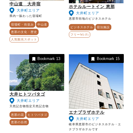
中山道 大井宿
ホテルルートイン 恵那
大井町エリア
大井町エリア
県内一賑わった宿場町
恵那市街地のビジネスホテル
宿場町・街並み
中山道
ビジネスホテル
宿泊施設
恵那の文化・歴史
フリーWi-Fi
人気観光スポット
Bookmark
13
Bookmark
15
大井ヒトツバタゴ
大井町エリア
天然記念物指定天然記念物
エナプラザホテル
恵那の花
ヒトツバタゴ
大井町エリア
恵那の自然
岐阜県恵那市のビジネスホテル・エ
ナプラザホテルです