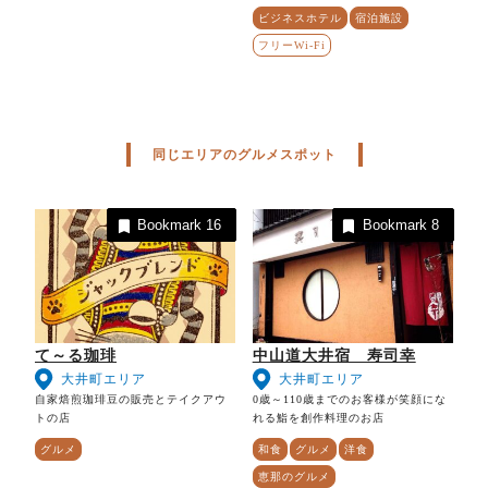
ビジネスホテル
宿泊施設
フリーWi-Fi
同じエリアのグルメスポット
Bookmark
16
Bookmark
8
て～る珈琲
中山道大井宿 寿司幸
大井町エリア
大井町エリア
自家焙煎珈琲豆の販売とテイクアウ
0歳～110歳までのお客様が笑顔にな
トの店
れる鮨を創作料理のお店
グルメ
和食
グルメ
洋食
恵那のグルメ