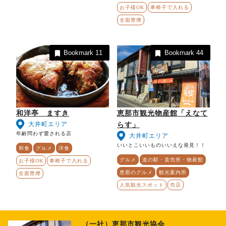
お子様OK
車椅子で入れる
全面禁煙
Bookmark
11
Bookmark
44
和洋亭 ますき
恵那市観光物産館「えなて
大井町エリア
らす」
年齢問わず愛される店
大井町エリア
いいとこいいものいいえな発見！！
和食
グルメ
洋食
グルメ
道の駅・直売所・物産館
お子様OK
車椅子で入れる
恵那のグルメ
観光案内所
全面禁煙
人気観光スポット
売店
（一社）恵那市観光協会