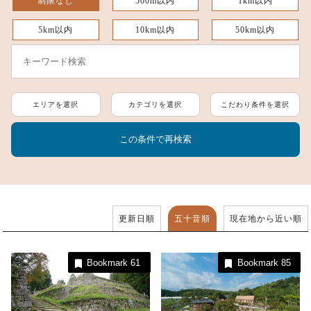
制限なし
500m以内
1km以内
5km以内
10km以内
50km以内
エリアを選択
カテゴリを選択
こだわり条件を選択
更新日順
五十音順
現在地から近い順
Bookmark
61
Bookmark
85