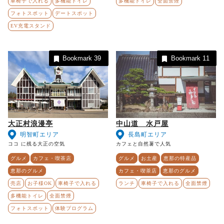
車椅子で入れる
多機能トイレ
多機能トイレ
全面禁煙
フォトスポット
デートスポット
EV充電スタンド
Bookmark
39
Bookmark
11
大正村浪漫亭
中山道 水戸屋
明智町エリア
長島町エリア
ココ に残る大正の空気
カフェと自然薯で人気
グルメ
カフェ・喫茶店
グルメ
お土産
恵那の特産品
恵那のグルメ
カフェ・喫茶店
恵那のグルメ
売店
お子様OK
車椅子で入れる
ランチ
車椅子で入れる
全面禁煙
多機能トイレ
全面禁煙
フォトスポット
体験プログラム