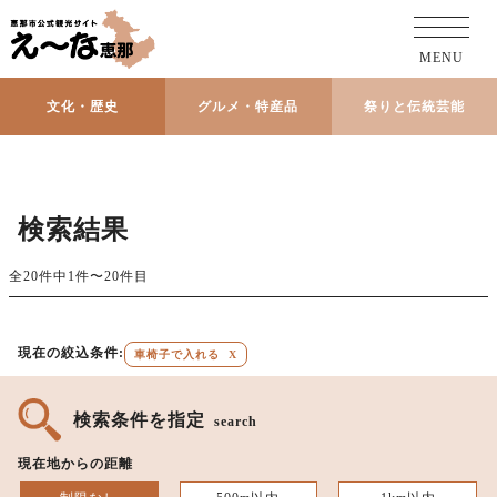
MENU
文化・歴史
グルメ・特産品
祭りと伝統芸能
検索結果
全20件中1件〜20件目
現在の絞込条件:
車椅子で入れる
X
検索条件を指定
search
現在地からの距離