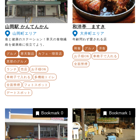
山岡駅 かんてんかん
和洋亭 ますき
山岡町エリア
大井町エリア
食と健康のステーション！寒天の食物繊
年齢問わず愛される店
維を健康維に役立てよう。
和食
グルメ
洋食
グルメ
寒天製品
カフェ・喫茶店
お子様OK
車椅子で入れる
恵那のグルメ
全面禁煙
ランチ
売店
お子様OK
車椅子で入れる
多機能トイレ
全面禁煙
フォトスポット
デートスポット
Bookmark
0
Bookmark
1