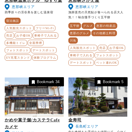
恵那峡温泉ホテル ゆずり葉
恵那峡さかえ屋
恵那峡エリア
恵那峡エリア
四季折々の渓谷美を楽しむ温泉宿
漁師直売の天然鮎が食べられる店大人
気！！味自慢手づくり五平餅
宿泊施設
五平餅
グルメ
恵那の特産品
人気観光スポット
フリーWi-Fi
恵那のグルメ
その他郷土料理
売店
お子様OK
車椅子で入れる
川魚
多機能トイレ
全面禁煙
人気観光スポット
売店
お子様OK
フォトスポット
デートスポット
車椅子で入れる
フォトスポット
EV充電スタンド
体験プログラム
デートスポット
ペット連れOK
Bookmark
34
Bookmark
5
かめや菓子舗/カステラCafe
金寿司
長島町エリア
カメヤ
旬な食材をお手頃なお値段にて、心ゆく