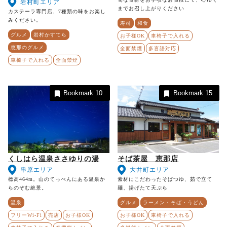
岩村町エリア
までお召し上がりください
カステーラ専門店、7種類の味をお楽し
みください。
寿司
和食
グルメ
岩村かすてら
お子様OK
車椅子で入れる
恵那のグルメ
全面禁煙
多言語対応
車椅子で入れる
全面禁煙
Bookmark
10
Bookmark
15
くしはら温泉ささゆりの湯
そば茶屋 恵那店
串原エリア
大井町エリア
標高464m。山のてっぺんにある温泉か
素材にこだわったそばつゆ、茹で立て
らのぞむ絶景。
麺、揚げたて天ぷら
温泉
グルメ
ラーメン・そば・うどん
フリーWi-Fi
売店
お子様OK
お子様OK
車椅子で入れる