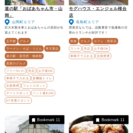
道の駅「おばあちゃん市・山
モグハウス・エンジェル桜台
岡」
店
山岡町エリア
長島町エリア
巨大木製水車とおばあちゃんの笑顔が出
惣菜店ならでは。品数豊富で低価格の日
迎えてくれます
替わりランチが好評です！
五平餅
グルメ
和食
グルメ
カフェ・喫茶店
ラーメン・そば・うどん
寒天製品
ランチ
売店
お子様OK
道の駅・直売所・物産館
車椅子で入れる
全面禁煙
恵那のグルメ
フリーWi-Fi
売店
お子様OK
車椅子で入れる
多機能トイレ
全面禁煙
フォトスポット
デートスポット
ペット連れOK
EV充電スタンド
Bookmark
11
Bookmark
11