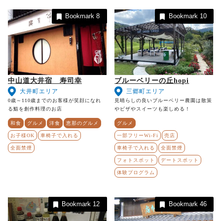
Bookmark
8
Bookmark
10
中山道大井宿 寿司幸
ブルーベリーの丘hopi
大井町エリア
三郷町エリア
0歳～110歳までのお客様が笑顔になれ
見晴らしの良いブルーベリー農園は散策
る鮨を創作料理のお店
やピザやスイーツも楽しめる！
和食
グルメ
洋食
恵那のグルメ
グルメ
お子様OK
車椅子で入れる
一部フリーWi-Fi
売店
全面禁煙
車椅子で入れる
全面禁煙
フォトスポット
デートスポット
体験プログラム
Bookmark
12
Bookmark
46