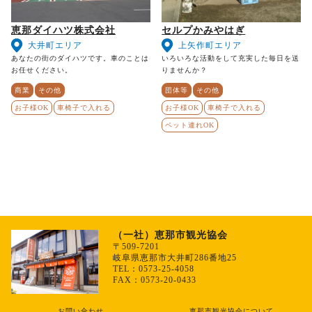
恵那ダイハツ株式会社
セルプかみやはぎ
大井町エリア
上矢作町エリア
あなたの街のダイハツです。車のことは
いろいろな活動をして充実した毎日を送
お任せください。
りませんか？
商業
その他
団体等
その他
お子様OK
車椅子で入れる
お子様OK
車椅子で入れる
ペット連れOK
（一社）恵那市観光協会
〒509-7201
岐阜県恵那市大井町286番地25
TEL：0573-25-4058
FAX：0573-20-0433
お問い合わせ
恵那市観光協会について