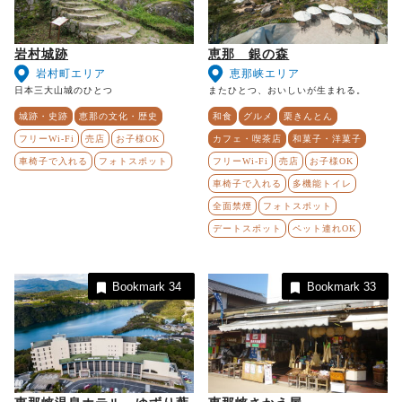
岩村城跡
恵那 銀の森
岩村町エリア
恵那峡エリア
日本三大山城のひとつ
またひとつ、おいしいが生まれる。
城跡・史跡
恵那の文化・歴史
和食
グルメ
栗きんとん
フリーWi-Fi
売店
お子様OK
カフェ・喫茶店
和菓子・洋菓子
車椅子で入れる
フォトスポット
フリーWi-Fi
売店
お子様OK
車椅子で入れる
多機能トイレ
全面禁煙
フォトスポット
デートスポット
ペット連れOK
Bookmark
34
Bookmark
33