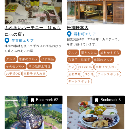
ふれあいハーモニー「はぁも
松浦軒本店
岩村町エリア
にぃの店」
創業寛政8年、220余年「カステーラ」
笠置町エリア
を作り続けています。
地元の素材を使って手作りの商品おばさ
ん達とふれあいの場
グルメ
栗きんとん
岩村かすてら
グルメ
恵那のグルメ
ゆず製品
和菓子・洋菓子
恵那のグルメ
その他グルメ
その他郷土料理
売店
お子様OK
車椅子で入れる
お子様OK
車椅子で入れる
全面禁煙
ロケ地
フォトスポット
デートスポット
Bookmark
62
Bookmark
5