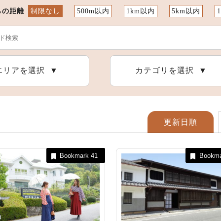
らの距離
制限なし
500m以内
1km以内
5km以内
恵那の自然
アウトドア施設
恵那の祭りとイベント
エリアを選択
カテゴリを選択
更新日順
Bookmark
41
Bookm