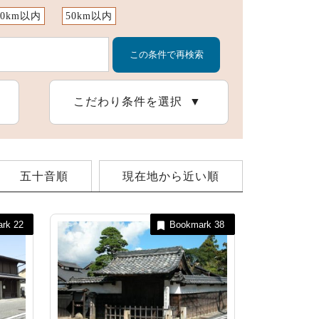
10km以内
50km以内
スポーツ施設
こだわり条件を選択
五十音順
現在地から近い順
ark
22
Bookmark
38