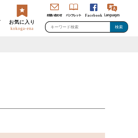
Facebook
ド
お気に入り
kokoga-ena
・直売所・物産館
のグルメ・特産品
峡ロゴマーク・
恵那観光大使
ャッチコピー