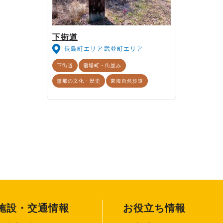
下街道
長島町エリア
武並町エリア
下街道
宿場町・街並み
恵那の文化・歴史
東海自然歩道
施設・交通情報
お役立ち情報