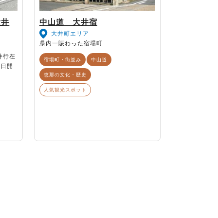
大井
中山道 大井宿
大井町エリア
県内一賑わった宿場町
井行在
宿場町・街並み
中山道
1日開
恵那の文化・歴史
人気観光スポット