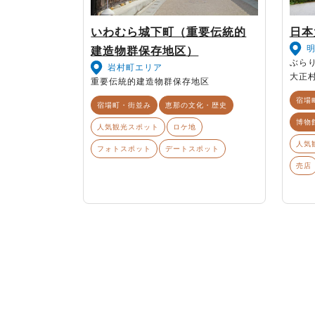
いわむら城下町（重要伝統的
日本
建造物群保存地区）
ぶら
岩村町エリア
大正
重要伝統的建造物群保存地区
宿場
宿場町・街並み
恵那の文化・歴史
博物
人気観光スポット
ロケ地
人気
フォトスポット
デートスポット
売店