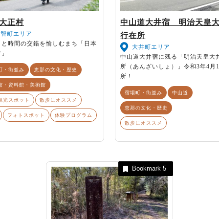
大正村
中山道大井宿 明治天皇
明智町エリア
行在所
りと時間の交錯を愉しむまち「日本
大井町エリア
村」
中山道大井宿に残る「明治天皇大
所（あんざいしょ）」令和3年4月
町・街並み
恵那の文化・歴史
所！
館・資料館・美術館
宿場町・街並み
中山道
観光スポット
散歩にオススメ
恵那の文化・歴史
フォトスポット
体験プログラム
散歩にオススメ
Bookmark
5