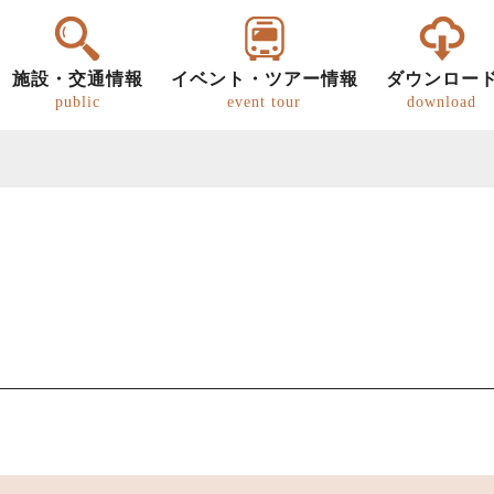
施設・交通情報
イベント・ツアー情報
ダウンロー
public
event tour
download
ー
明知鉄道
恵那の文化・歴史
パンフレット
グルメ
歩き旅（ウォーキング）
道の駅
恵那
恵那
キ