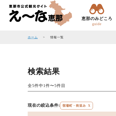
恵那のみどころ
guide
ホーム
情報一覧
検索結果
トコトコ恵ちゃん(バスツアー)
観光フォトギャラリ
エリアガイド
観光スポット
全5件中1件〜5件目
現在の絞込条件:
宿場町・街並み
X