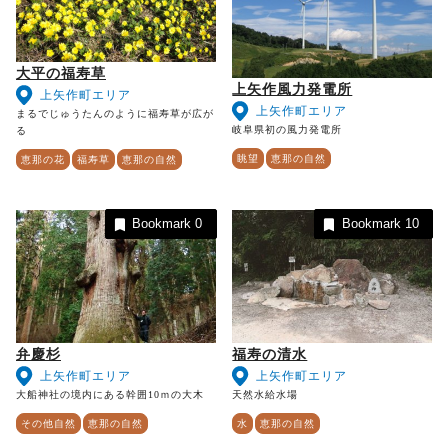
大平の福寿草
上矢作風力発電所
上矢作町エリア
上矢作町エリア
まるでじゅうたんのように福寿草が広が
岐阜県初の風力発電所
る
眺望
恵那の自然
恵那の花
福寿草
恵那の自然
Bookmark
0
Bookmark
10
弁慶杉
福寿の清水
上矢作町エリア
上矢作町エリア
大船神社の境内にある幹囲10ｍの大木
天然水給水場
その他自然
恵那の自然
水
恵那の自然