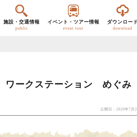
施設・交通情報
イベント・ツアー情報
ダウンロー
public
event tour
download
ワークステーション めぐみ
ー
明知鉄道
恵那の文化・歴史
パンフレット
グルメ
歩き旅（ウォーキング）
道の駅
恵那
恵那
キ
公開日：2020年7月