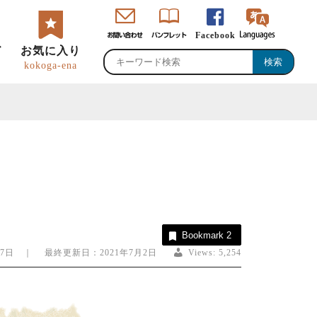
Facebook
ド
お気に入り
kokoga-ena
・直売所・物産館
のグルメ・特産品
峡ロゴマーク・
恵那観光大使
Bookmark
2
ャッチコピー
27日 ｜ 最終更新日：2021年7月2日
Views:
5,254