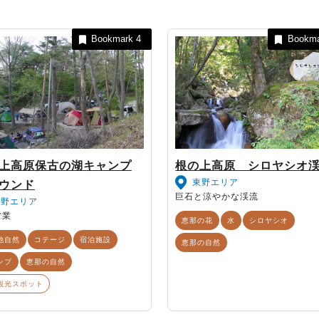
Bookmark
4
Bookm
上高原保古の湖キャンプ
根の上高原 シロヤシオ
東野エリア
ウンド
巨石と涼やかな渓流
東野エリア
営業
恵那の花
水
シロヤシオ
他自然
コテージ
宿泊施設
恵那の自然
ンプ
恵那の自然
観光スポット