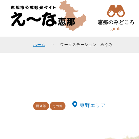
恵那のみどころ
guide
ホーム
ワークステーション めぐみ
トコトコ恵ちゃん(バスツアー)
観光フォトギャラリ
エリアガイド
観光スポット
東野エリア
団体等
その他