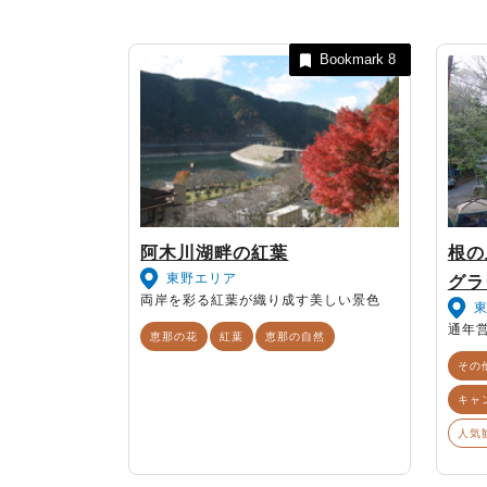
Bookmark
8
阿木川湖畔の紅葉
根の
東野エリア
グラ
両岸を彩る紅葉が織り成す美しい景色
通年
恵那の花
紅葉
恵那の自然
その
キャ
人気