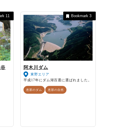
ark
11
Bookmark
3
渓谷
阿木川ダム
東野エリア
平成17年にダム湖百選に選ばれました。
恵那のダム
恵那の自然