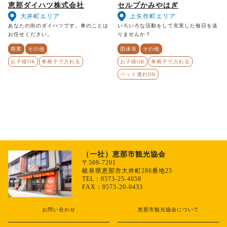
恵那ダイハツ株式会社
セルプかみやはぎ
大井町エリア
上矢作町エリア
あなたの街のダイハツです。車のことは
いろいろな活動をして充実した毎日を送
お任せください。
りませんか？
商業
その他
団体等
その他
お子様OK
車椅子で入れる
お子様OK
車椅子で入れる
ペット連れOK
（一社）恵那市観光協会
〒509-7201
岐阜県恵那市大井町286番地25
TEL：0573-25-4058
FAX：0573-20-0433
お問い合わせ
恵那市観光協会について