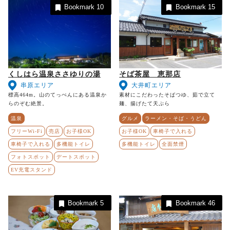
Bookmark
10
Bookmark
15
くしはら温泉ささゆりの湯
そば茶屋 恵那店
串原エリア
大井町エリア
標高464m。山のてっぺんにある温泉か
素材にこだわったそばつゆ、茹で立て
らのぞむ絶景。
麺、揚げたて天ぷら
温泉
グルメ
ラーメン・そば・うどん
フリーWi-Fi
売店
お子様OK
お子様OK
車椅子で入れる
車椅子で入れる
多機能トイレ
多機能トイレ
全面禁煙
フォトスポット
デートスポット
EV充電スタンド
Bookmark
5
Bookmark
46