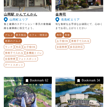
山岡駅 かんてんかん
金寿司
山岡町エリア
長島町エリア
食と健康のステーション！寒天の食物繊
旬な食材をお手頃なお値段にて、心ゆく
維を健康維に役立てよう。
までお召し上がりください
グルメ
寒天製品
カフェ・喫茶店
寿司
和食
恵那のグルメ
お子様OK
車椅子で入れる
ランチ
売店
お子様OK
全面禁煙
多言語対応
車椅子で入れる
多機能トイレ
全面禁煙
フォトスポット
デートスポット
Bookmark
62
Bookmark
34