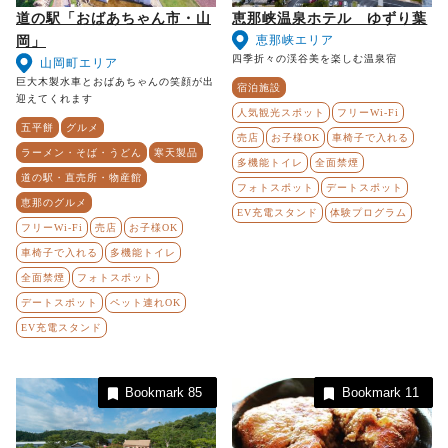
道の駅「おばあちゃん市・山
恵那峡温泉ホテル ゆずり葉
恵那峡エリア
岡」
四季折々の渓谷美を楽しむ温泉宿
山岡町エリア
巨大木製水車とおばあちゃんの笑顔が出
宿泊施設
迎えてくれます
人気観光スポット
フリーWi-Fi
五平餅
グルメ
売店
お子様OK
車椅子で入れる
ラーメン・そば・うどん
寒天製品
多機能トイレ
全面禁煙
道の駅・直売所・物産館
フォトスポット
デートスポット
恵那のグルメ
EV充電スタンド
体験プログラム
フリーWi-Fi
売店
お子様OK
車椅子で入れる
多機能トイレ
全面禁煙
フォトスポット
デートスポット
ペット連れOK
EV充電スタンド
Bookmark
85
Bookmark
11