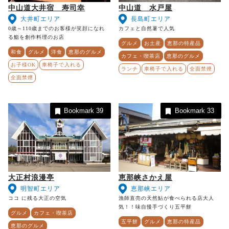
中山道大井宿 寿司幸
中山道 水戸屋
大井町エリア
長島町エリア
0歳～110歳までのお客様が笑顔になれ
カフェと自然薯で人気
る鮨を創作料理のお店
グルメ
お土産
恵那の特産品
和食
グルメ
洋食
恵那のグルメ
カフェ・喫茶店
恵那のグルメ
お子様OK
車椅子で入れる
ランチ
車椅子で入れる
全面禁煙
全面禁煙
Bookmark
39
Bookmark
33
大正村浪漫亭
恵那峡さかえ屋
明智町エリア
恵那峡エリア
ココ に残る大正の空気
漁師直売の天然鮎が食べられる店大人
気！！味自慢手づくり五平餅
グルメ
カフェ・喫茶店
五平餅
グルメ
恵那の特産品
恵那のグルメ