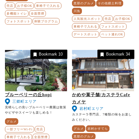
恵那のグルメ
その他郷土料理
売店
お子様OK
車椅子で入れる
川魚
多機能トイレ
全面禁煙
人気観光スポット
売店
お子様OK
フォトスポット
体験プログラム
車椅子で入れる
フォトスポット
デートスポット
ペット連れOK
Bookmark
10
Bookmark
34
ブルーベリーの丘hopi
かめや菓子舗/カステラCafe
三郷町エリア
カメヤ
見晴らしの良いブルーベリー農園は散策
岩村町エリア
やピザやスイーツも楽しめる！
カステーラ専門店、7種類の味をお楽し
みください。
グルメ
グルメ
岩村かすてら
一部フリーWi-Fi
売店
恵那のグルメ
車椅子で入れる
全面禁煙