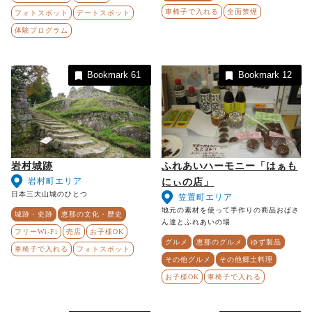
車椅子で入れる
全面禁煙
フォトスポット
デートスポット
体験プログラム
Bookmark
61
Bookmark
12
岩村城跡
ふれあいハーモニー「はぁも
岩村町エリア
にぃの店」
日本三大山城のひとつ
笠置町エリア
地元の素材を使って手作りの商品おばさ
城跡・史跡
恵那の文化・歴史
ん達とふれあいの場
フリーWi-Fi
売店
お子様OK
グルメ
恵那のグルメ
ゆず製品
車椅子で入れる
フォトスポット
その他グルメ
その他郷土料理
お子様OK
車椅子で入れる