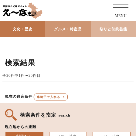
MENU
文化・歴史
グルメ・特産品
祭りと伝統芸能
検索結果
全20件中1件〜20件目
現在の絞込条件:
車椅子で入れる
X
検索条件を指定
search
現在地からの距離