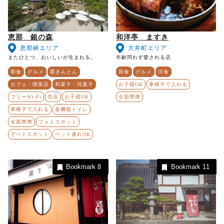
恵那 銀の森
和洋亭 ますき
恵那峡エリア
大井町エリア
またひとつ、おいしいが生まれる。
年齢問わず愛される店
和食
グルメ
栗きんとん
和食
グルメ
洋食
カフェ・喫茶店
和菓子・洋菓子
お子様OK
車椅子で入れる
フリーWi-Fi
売店
お子様OK
全面禁煙
車椅子で入れる
多機能トイレ
全面禁煙
フォトスポット
デートスポット
ペット連れOK
Bookmark
8
Bookmark
11