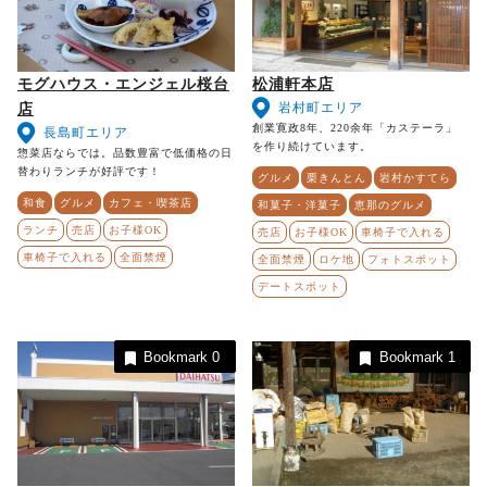
モグハウス・エンジェル桜台
松浦軒本店
岩村町エリア
店
創業寛政8年、220余年「カステーラ」
長島町エリア
を作り続けています。
惣菜店ならでは。品数豊富で低価格の日
替わりランチが好評です！
グルメ
栗きんとん
岩村かすてら
和食
グルメ
カフェ・喫茶店
和菓子・洋菓子
恵那のグルメ
ランチ
売店
お子様OK
売店
お子様OK
車椅子で入れる
車椅子で入れる
全面禁煙
全面禁煙
ロケ地
フォトスポット
デートスポット
Bookmark
0
Bookmark
1