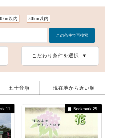
10km以内
50km以内
スポーツ施設
こだわり条件を選択
五十音順
現在地から近い順
ark
11
Bookmark
25