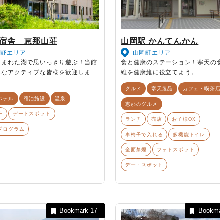
宿舎 恵那山荘
山岡駅 かんてんかん
東野エリア
山岡町エリア
囲まれた湖で思いっきり遊ぶ！当館
食と健康のステーション！寒天の
んなアクティブな皆様を歓迎しま
維を健康維に役立てよう。
グルメ
寒天製品
カフェ・喫茶
ホテル
宿泊施設
温泉
恵那のグルメ
チ
デートスポット
ランチ
売店
お子様OK
プログラム
車椅子で入れる
多機能トイレ
全面禁煙
フォトスポット
デートスポット
Bookmark
17
Bookm