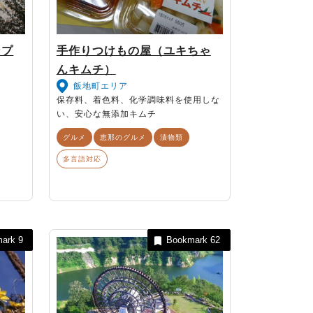
ンプ
手作りつけもの屋（ユキちゃ
んキムチ）
飯地町エリア
保存料、着色料、化学調味料を使用しな
い、安心な無添加キムチ
グルメ
恵那のグルメ
漬物類
多言語対応
mark
9
Bookmark
62