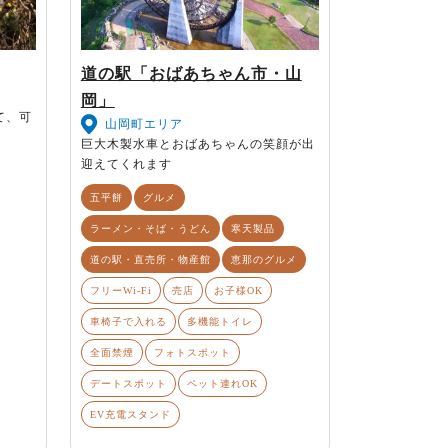
道の駅「おばあちゃん市・山
岡」
て、可
山岡町エリア
巨大木製水車とおばあちゃんの笑顔が出
迎えてくれます
五平餅
グルメ
ラーメン・そば・うどん
寒天製品
道の駅・直売所・物産館
恵那のグルメ
フリーWi-Fi
売店
お子様OK
車椅子で入れる
多機能トイレ
全面禁煙
フォトスポット
デートスポット
ペット連れOK
EV充電スタンド