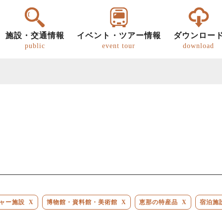
施設・交通情報
イベント・ツアー情報
ダウンロー
public
event tour
download
ー
明知鉄道
恵那の文化・歴史
パンフレット
グルメ
歩き旅（ウォーキング）
道の駅
恵那
恵那
キ
ャー施設
X
博物館・資料館・美術館
X
恵那の特産品
X
宿泊施