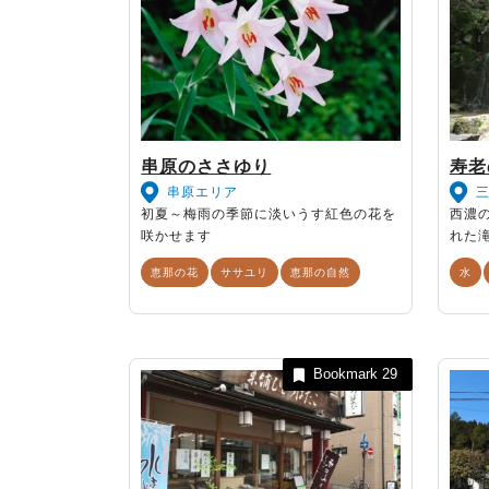
串原のささゆり
寿老
串原エリア
初夏～梅雨の季節に淡いうす紅色の花を
西濃
咲かせます
れた
恵那の花
ササユリ
恵那の自然
水
Bookmark
29