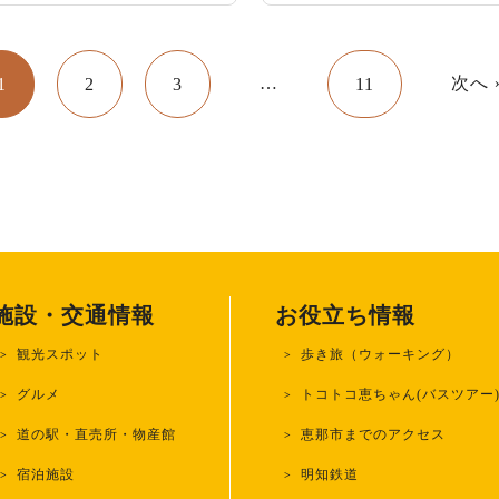
…
次へ 
1
2
3
11
施設・交通情報
お役立ち情報
観光スポット
歩き旅（ウォーキング）
グルメ
トコトコ恵ちゃん(バスツアー
道の駅・直売所・物産館
恵那市までのアクセス
宿泊施設
明知鉄道