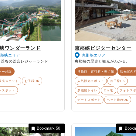
峡ワンダーランド
恵那峡ビジターセンター
恵那峡エリア
恵那峡エリア
然渓谷の総合レジャーランド
恵那峡の歴史と観光がわかる。
ャー施設
博物館・資料館・美術館
観光案内
観光スポット
お子様OK
人気観光スポット
お子様OK
トスポット
多機能トイレ
ロケ地
フォトス
デートスポット
ペット連れOK
Bookmark
50
Book