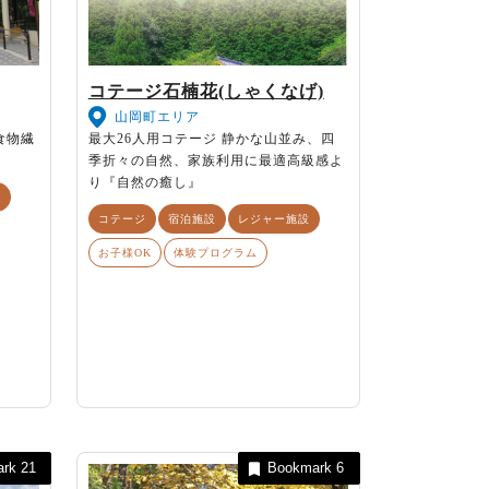
コテージ石楠花(しゃくなげ)
山岡町エリア
食物繊
最大26人用コテージ 静かな山並み、四
季折々の自然、家族利用に最適高級感よ
り『自然の癒し』
店
コテージ
宿泊施設
レジャー施設
お子様OK
体験プログラム
ark
21
Bookmark
6