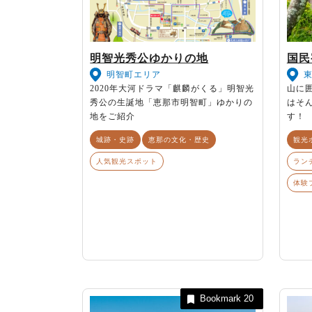
明智光秀公ゆかりの地
国民
明智町エリア
2020年大河ドラマ「麒麟がくる」明智光
山に
秀公の生誕地「恵那市明智町」ゆかりの
はそ
地をご紹介
す！
城跡・史跡
恵那の文化・歴史
観光
人気観光スポット
ラン
体験
Bookmark
20