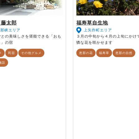
 藤太郎
福寿草自生地
恵那峡エリア
上矢作町エリア
ごとの美味しさを堪能できる「おも
３月の中旬から４月の上旬にかけ
し」の宿
憐な花を咲かせます
メ
民宿
その他グルメ
恵那の花
福寿草
恵那の自然
施設