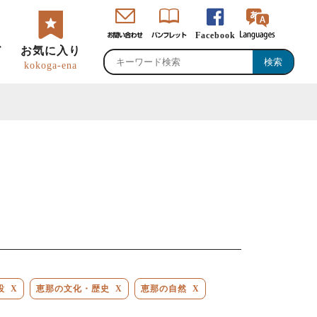
Facebook
ド
お気に入り
kokoga-ena
・直売所・物産館
のグルメ・特産品
峡ロゴマーク・
恵那観光大使
ャッチコピー
設
X
恵那の文化・歴史
X
恵那の自然
X