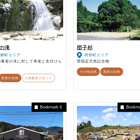
の滝
団子杉
三郷町エリア
明智町エリア
の養老の滝に対して寿老と名付けら
県指定天然記念物
滝
その他自然
恵那の自然
恵那の自然
人気観光スポット
Bookmark
6
Bookm