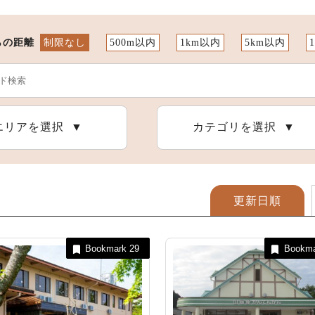
らの距離
制限なし
500m以内
1km以内
5km以内
恵那の自然
アウトドア施設
恵那の祭りとイベント
エリアを選択
カテゴリを選択
更新日順
Bookmark
29
Bookm