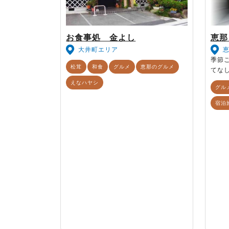
お食事処 金よし
恵那
大井町エリア
季節
松茸
和食
グルメ
恵那のグルメ
てな
えなハヤシ
グル
宿泊