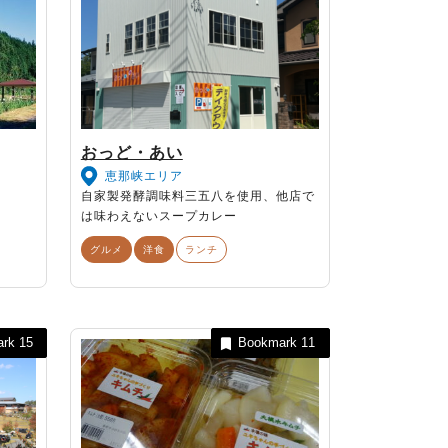
おっど・あい
恵那峡エリア
自家製発酵調味料三五八を使用、他店で
は味わえないスープカレー
グルメ
洋食
ランチ
ark
15
Bookmark
11