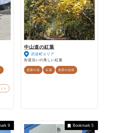
中山道の紅葉
武並町エリア
街道沿いの美しい紅葉
所
恵那の花
紅葉
恵那の自然
ポット
mark
9
Bookmark
5