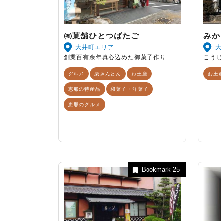
㈲菓舗ひとつばたご
みか
大井町エリア
創業百有余年真心込めた御菓子作り
こう
グルメ
栗きんとん
お土産
お土
恵那の特産品
和菓子・洋菓子
恵那のグルメ
Bookmark
25