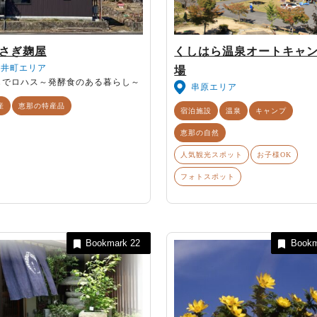
さぎ麹屋
くしはら温泉オートキャ
大井町エリア
場
じでロハス～発酵食のある暮らし～
串原エリア
産
恵那の特産品
宿泊施設
温泉
キャンプ
恵那の自然
人気観光スポット
お子様OK
フォトスポット
Bookmark
22
Book