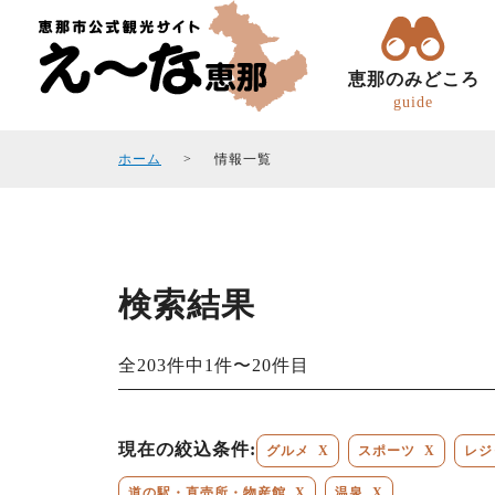
恵那のみどころ
guide
ホーム
情報一覧
検索結果
トコトコ恵ちゃん(バスツアー)
観光フォトギャラリ
エリアガイド
観光スポット
全203件中1件〜20件目
現在の絞込条件:
グルメ
X
スポーツ
X
レジ
道の駅・直売所・物産館
X
温泉
X