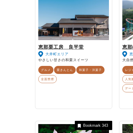
恵那栗工房 良平堂
恵那
大井町エリア
やさしい甘さの和栗スイーツ
大自
グルメ
栗きんとん
和菓子・洋菓子
レジ
全面禁煙
人気
デー
Bookmark
343