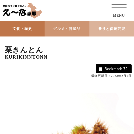
MENU
文化・歴史
グルメ・特産品
祭りと伝統芸能
栗きんとん
KURIKINNTONN
Bookmark
72
最終更新日：2023年2月1日