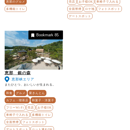
恵那のグルメ
売店
お子様OK
車椅子で入れる
多機能トイレ
全面禁煙
ロケ地
フォトスポット
デートスポット
Bookmark
85
恵那 銀の森
恵那峡エリア
またひとつ、おいしいが生まれる。
和食
グルメ
栗きんとん
カフェ・喫茶店
和菓子・洋菓子
フリーWi-Fi
売店
お子様OK
車椅子で入れる
多機能トイレ
全面禁煙
フォトスポット
デートスポット
ペット連れOK