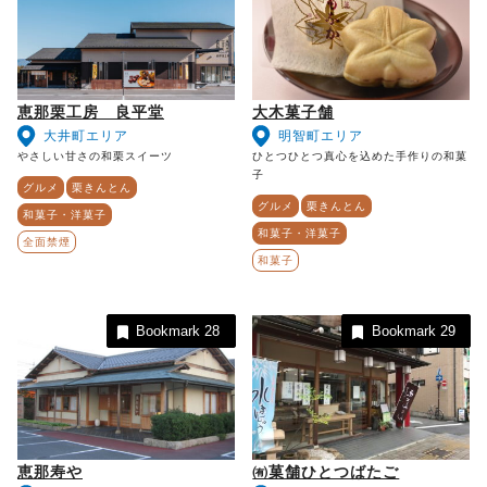
恵那栗工房 良平堂
大木菓子舗
大井町エリア
明智町エリア
やさしい甘さの和栗スイーツ
ひとつひとつ真心を込めた手作りの和菓
子
グルメ
栗きんとん
グルメ
栗きんとん
和菓子・洋菓子
和菓子・洋菓子
全面禁煙
和菓子
Bookmark
28
Bookmark
29
恵那寿や
㈲菓舗ひとつばたご