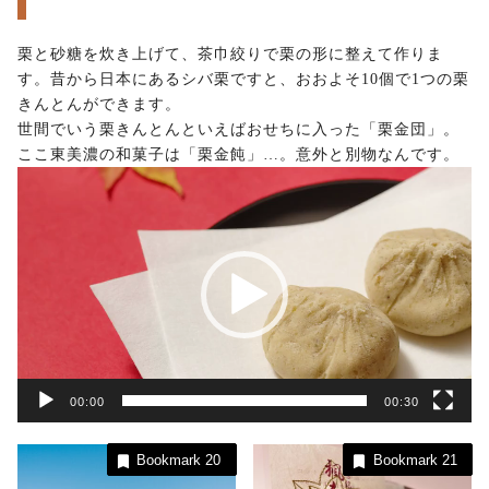
栗と砂糖を炊き上げて、茶巾絞りで栗の形に整えて作りま
す。昔から日本にあるシバ栗ですと、おおよそ10個で1つの栗
きんとんができます。
世間でいう栗きんとんといえばおせちに入った「栗金団」。
ここ東美濃の和菓子は「栗金飩」…。意外と別物なんです。
動
画
プ
レ
ー
ヤ
ー
00:00
00:30
Bookmark
20
Bookmark
21