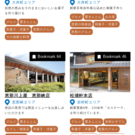
大井町エリア
大井町エリア
自然の恵みをそのままにおいしいお菓子
創業百有余年真心込めた御菓子作り
を作り届ける
グルメ
栗きんとん
お土産
グルメ
栗きんとん
恵那の特産品
和菓子・洋菓子
和菓子・洋菓子
恵那のグルメ
恵那のグルメ
その他郷土料理
Bookmark
64
Bookmark
46
恵那川上屋 恵那峡店
松浦軒本店
恵那峡エリア
岩村町エリア
併設の茶房では限定メニューをお楽しみ
創業寛政8年、220余年「カステーラ」
いただけます
を作り続けています。
グルメ
栗きんとん
グルメ
栗きんとん
岩村かすてら
カフェ・喫茶店
和菓子・洋菓子
和菓子・洋菓子
恵那のグルメ