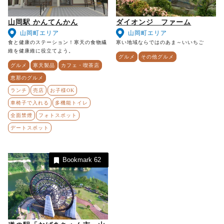
山岡駅 かんてんかん
ダイオンジ ファーム
山岡町エリア
山岡町エリア
食と健康のステーション！寒天の食物繊
寒い地域ならではのあま～いいちご
維を健康維に役立てよう。
グルメ
その他グルメ
グルメ
寒天製品
カフェ・喫茶店
恵那のグルメ
ランチ
売店
お子様OK
車椅子で入れる
多機能トイレ
全面禁煙
フォトスポット
デートスポット
Bookmark
62