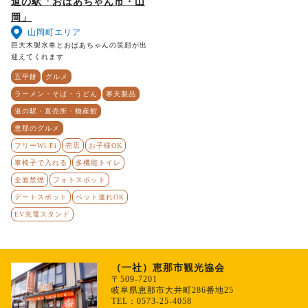
道の駅「おばあちゃん市・山
岡」
山岡町エリア
巨大木製水車とおばあちゃんの笑顔が出
迎えてくれます
五平餅
グルメ
ラーメン・そば・うどん
寒天製品
道の駅・直売所・物産館
恵那のグルメ
フリーWi-Fi
売店
お子様OK
車椅子で入れる
多機能トイレ
全面禁煙
フォトスポット
デートスポット
ペット連れOK
EV充電スタンド
（一社）恵那市観光協会
〒509-7201
岐阜県恵那市大井町286番地25
TEL：0573-25-4058