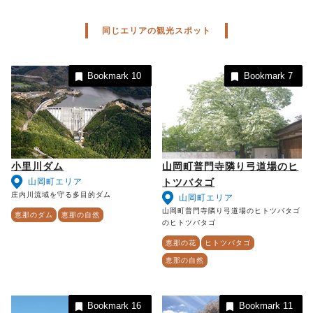
同じエリアの観光スポット
Bookmark
10
Bookmark
7
小里川ダム
山岡町普門寺隣り弓道場のヒ
山岡町エリア
トツバタゴ
庄内川流域を守る多目的ダム
山岡町エリア
山岡町普門寺隣り弓道場のヒトツバタゴ
恵那のダム
恵那の自然
のヒトツバタゴ
恵那の花
ヒトツバタゴ
恵那の自然
Bookmark
16
Bookmark
11