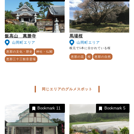
飯高山 萬勝寺
馬場桜
山岡町エリア
山岡町エリア
根元で5本に分かれている桜
恵那の文化・歴史
神社・仏閣
恵那の花
桜
恵那の自然
恵那三十三観音霊場
同じエリアのグルメスポット
Bookmark
11
Bookmark
5