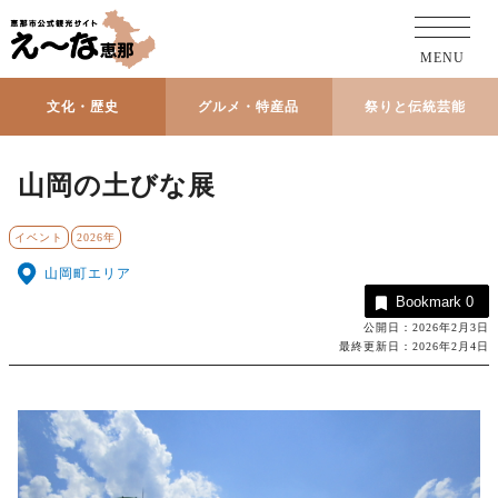
MENU
文化・歴史
グルメ・特産品
祭りと伝統芸能
山岡の土びな展
イベント
2026年
山岡町エリア
Bookmark
0
公開日：2026年2月3日
最終更新日：2026年2月4日