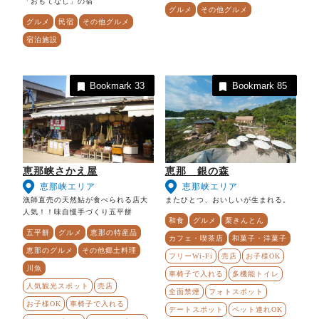
「おもてなし」の宿
グルメ
その他グルメ
グルメ
民宿
その他グルメ
宿泊施設
Bookmark
33
Bookmark
85
恵那峡さかえ屋
恵那 銀の森
恵那峡エリア
恵那峡エリア
漁師直売の天然鮎が食べられる店大
またひとつ、おいしいが生まれる。
人気！！味自慢手づくり五平餅
和食
グルメ
栗きんとん
五平餅
グルメ
恵那の特産品
カフェ・喫茶店
和菓子・洋菓子
恵那のグルメ
その他郷土料理
フリーWi-Fi
売店
お子様OK
川魚
車椅子で入れる
多機能トイレ
人気観光スポット
売店
全面禁煙
フォトスポット
お子様OK
車椅子で入れる
デートスポット
ペット連れOK