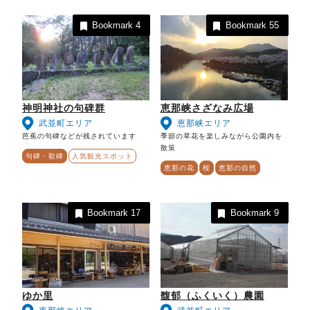
Bookmark
4
Bookmark
55
神明神社の句碑群
恵那峡さざなみ広場
武並町エリア
恵那峡エリア
芭蕉の句碑などが残されています
季節の草花を楽しみながら公園内を
散策
句碑・歌碑
人気観光スポット
恵那の花
桜
恵那の自然
Bookmark
17
Bookmark
9
ゆか里
馥郁（ふくいく）農園