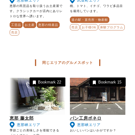
恵那峡エリア
武並町エリア
恵那の民芸品を取り扱うお土産屋で
桃、トマト、イチゴ、ワラビ多品目
す。クラシックカーが店内にありレ
を栽培しています。
トロな世界へ誘います。
道の駅・直売所・物産館
工芸品
お土産
恵那の特産品
売店
お子様OK
体験プログラム
売店
同じエリアのグルメスポット
Bookmark
22
Bookmark
15
恵那 藤太郎
パン工房ボネロ
恵那峡エリア
恵那峡エリア
季節ごとの美味しさを堪能できる
おいしいパンはいかがですか？