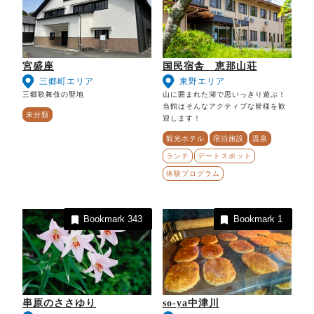
宮盛座
国民宿舎 恵那山荘
三郷町エリア
東野エリア
三郷歌舞伎の聖地
山に囲まれた湖で思いっきり遊ぶ！
当館はそんなアクティブな皆様を歓
未分類
迎します！
観光ホテル
宿泊施設
温泉
ランチ
デートスポット
体験プログラム
Bookmark
343
Bookmark
1
串原のささゆり
so-ya中津川