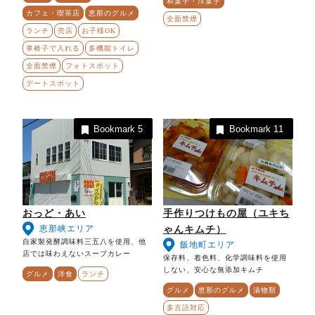
和菓子・洋菓子
カフェ・喫茶店
恵那のグルメ
全面禁煙
ランチ
売店
お子様OK
車椅子で入れる
多機能トイレ
全面禁煙
フォトスポット
デートスポット
Bookmark
5
Bookmark
11
おっど・あい
手作りつけもの屋（ユキち
恵那峡エリア
ゃんキムチ）
自家製発酵調味料三五八を使用、他
飯地町エリア
店では味わえないスープカレー
保存料、着色料、化学調味料を使用
しない、安心な無添加キムチ
グルメ
洋食
ランチ
グルメ
恵那のグルメ
漬物類
多言語対応