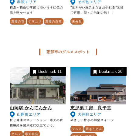
串原エリア
その他エリア
初夏～梅雨の季節に淡いうす紅色の
”生きがい就労まだまだやれる”米粉
花を咲かせます
で再現、新・ご当地の味！！
恵那の花
ササユリ
恵那の自然
未分類
恵那市のグルメスポット
Bookmark
11
Bookmark
20
山岡駅 かんてんかん
恵那栗工房 良平堂
山岡町エリア
大井町エリア
食と健康のステーション！寒天の食
やさしい甘さの和栗スイーツ
物繊維を健康維に役立てよう。
グルメ
栗きんとん
グルメ
寒天製品