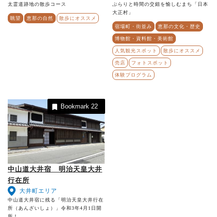
太霊道跡地の散歩コース
ぶらりと時間の交錯を愉しむまち「日本
大正村」
眺望
恵那の自然
散歩にオススメ
宿場町・街並み
恵那の文化・歴史
博物館・資料館・美術館
人気観光スポット
散歩にオススメ
売店
フォトスポット
体験プログラム
Bookmark
22
中山道大井宿 明治天皇大井
行在所
大井町エリア
中山道大井宿に残る「明治天皇大井行在
所（あんざいしょ）」令和3年4月1日開
所！