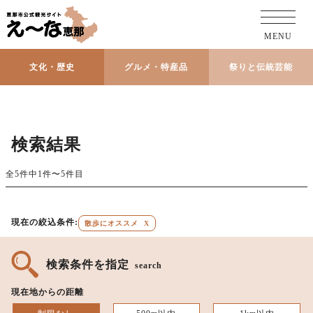
MENU
文化・歴史
グルメ・特産品
祭りと伝統芸能
検索結果
全5件中1件〜5件目
現在の絞込条件:
散歩にオススメ
X
検索条件を指定
search
現在地からの距離