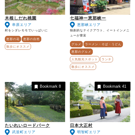
木根しだれ桃園
七福神ー恵那峡ー
串原エリア
恵那峡エリア
村をシダレモモでいっぱいに
独創的なテイクアウト、イートインメニ
ューが豊富
恵那の花
恵那の自然
グルメ
ラーメン・そば・うどん
散歩にオススメ
恵那のグルメ
人気観光スポット
ランチ
散歩にオススメ
Bookmark
8
Bookmark
41
たいれいロードパーク
日本大正村
武並町エリア
明智町エリア