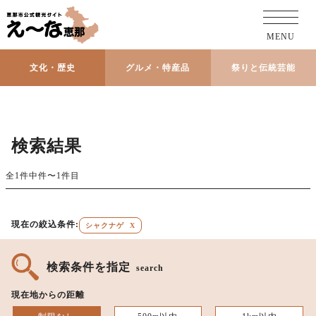
MENU
文化・歴史
グルメ・特産品
祭りと伝統芸能
検索結果
全1件中件〜1件目
現在の絞込条件:
シャクナゲ
X
検索条件を指定
search
現在地からの距離