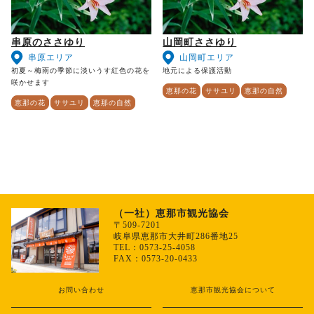
串原のささゆり
山岡町ささゆり
串原エリア
山岡町エリア
初夏～梅雨の季節に淡いうす紅色の花を
地元による保護活動
咲かせます
恵那の花
ササユリ
恵那の自然
恵那の花
ササユリ
恵那の自然
（一社）恵那市観光協会
〒509-7201
岐阜県恵那市大井町286番地25
TEL：0573-25-4058
FAX：0573-20-0433
お問い合わせ
恵那市観光協会について