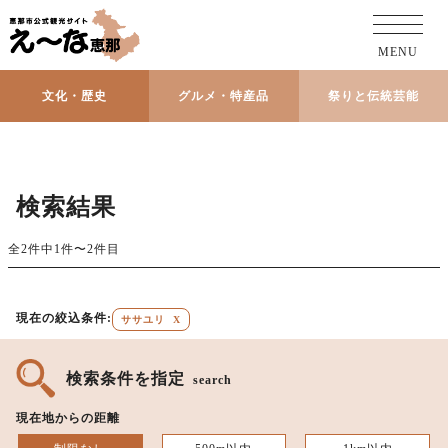
MENU
文化・歴史
グルメ・特産品
祭りと伝統芸能
検索結果
全2件中1件〜2件目
現在の絞込条件:
ササユリ
X
検索条件を指定
search
現在地からの距離