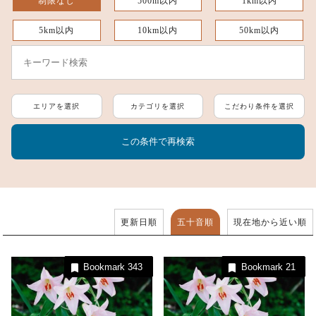
制限なし
500m以内
1km以内
5km以内
10km以内
50km以内
エリアを選択
カテゴリを選択
こだわり条件を選択
更新日順
五十音順
現在地から近い順
Bookmark
343
Bookmark
21