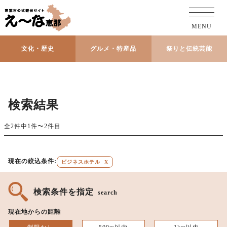
MENU
文化・歴史
グルメ・特産品
祭りと伝統芸能
検索結果
全2件中1件〜2件目
現在の絞込条件:
ビジネスホテル
X
検索条件を指定
search
現在地からの距離