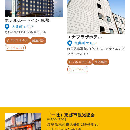
ホテルルートイン 恵那
大井町エリア
恵那市街地のビジネスホテル
エナプラザホテル
ビジネスホテル
宿泊施設
大井町エリア
フリーWi-Fi
岐阜県恵那市のビジネスホテル・エナプ
ラザホテルです
ビジネスホテル
宿泊施設
フリーWi-Fi
（一社）恵那市観光協会
〒509-7201
岐阜県恵那市大井町286番地25
TEL：0573-25-4058