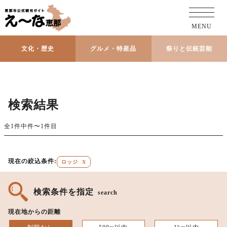
MENU
文化・歴史
グルメ・特産品
祭りと伝統芸能
検索結果
全1件中件〜1件目
現在の絞込条件:
ロッジ
X
検索条件を指定
search
現在地からの距離