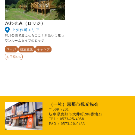
かわせみ（ロッジ）
上矢作町エリア
河川公園で遊ぶならここ！川沿いに建つ
ワンルームタイプのロッジ
ロッジ
宿泊施設
キャンプ
お子様OK
（一社）恵那市観光協会
〒509-7201
岐阜県恵那市大井町286番地25
TEL：0573-25-4058
FAX：0573-20-0433