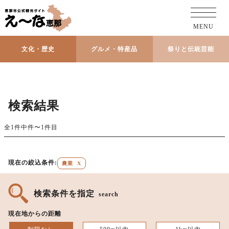
MENU
文化・歴史
グルメ・特産品
祭りと伝統芸能
検索結果
全1件中件〜1件目
現在の絞込条件:
農業
X
検索条件を指定
search
現在地からの距離