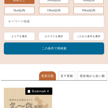
制限なし
500m以内
1km以内
5km以内
10km以内
50km以内
エリアを選択
カテゴリを選択
こだわり条件を選択
更新日順
五十音順
現在地から近い順
Bookmark
4