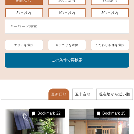
制限なし
500m以内
1km以内
5km以内
10km以内
50km以内
エリアを選択
カテゴリを選択
こだわり条件を選択
更新日順
五十音順
現在地から近い順
Bookmark
22
Bookmark
15