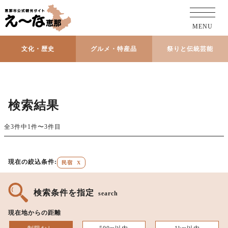
MENU
文化・歴史
グルメ・特産品
祭りと伝統芸能
検索結果
全3件中1件〜3件目
現在の絞込条件:
民宿
X
検索条件を指定
search
現在地からの距離