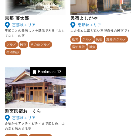
恵那 藤太郎
民宿よしだや
恵那峡エリア
恵那峡エリア
季節ごとの美味しさを堪能できる「おも
大井ダムにほど近い料理自慢の民宿です
てなし」の宿
松茸
グルメ
民宿
恵那のグルメ
グルメ
民宿
その他グルメ
宿泊施設
川魚
宿泊施設
Bookmark
13
割烹民宿おゝくら
恵那峡エリア
合宿からアクティビティまで楽しめ、山
の幸を味わえる宿