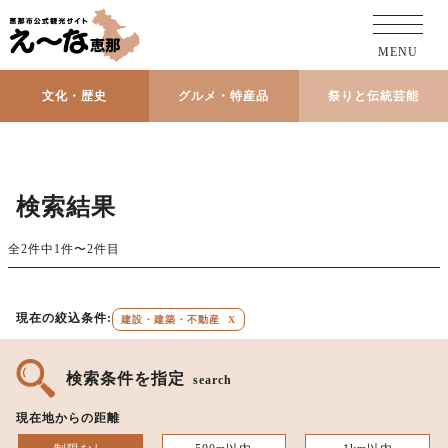
MENU
文化・歴史
グルメ・特産品
祭りと伝統芸能
検索結果
全2件中1件〜2件目
現在の絞込条件:
建設・建築・不動産
X
検索条件を指定
search
現在地からの距離