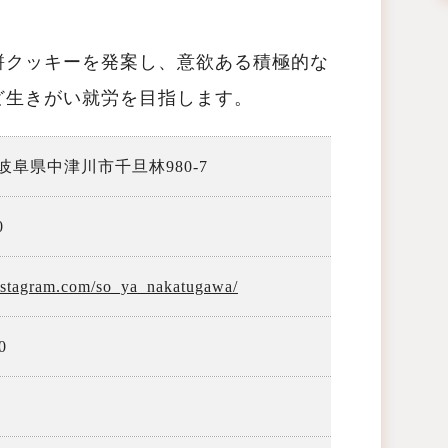
餅クッキーを発案し、意欲ある積極的な
ど生きがい就労を目指します。
1 岐阜県中津川市千旦林980-7
0
nstagram.com/so_ya_nakatugawa/
0