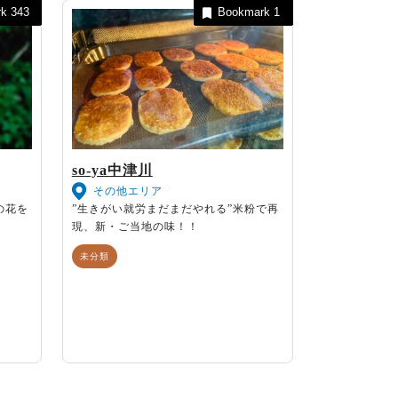
rk
343
Bookmark
1
so-ya中津川
その他エリア
の花を
”生きがい就労まだまだやれる”米粉で再
現、新・ご当地の味！！
未分類