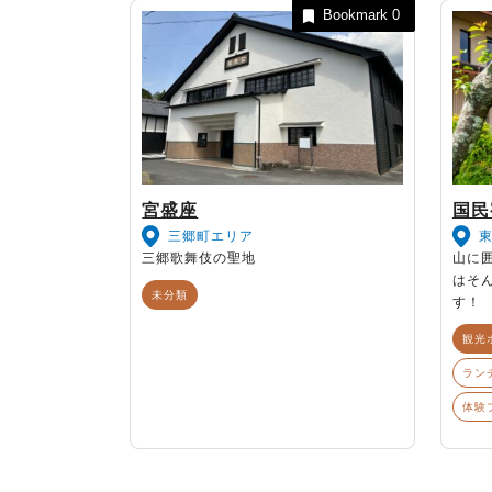
Bookmark
0
宮盛座
国民
三郷町エリア
三郷歌舞伎の聖地
山に
はそ
未分類
す！
観光
ラン
体験