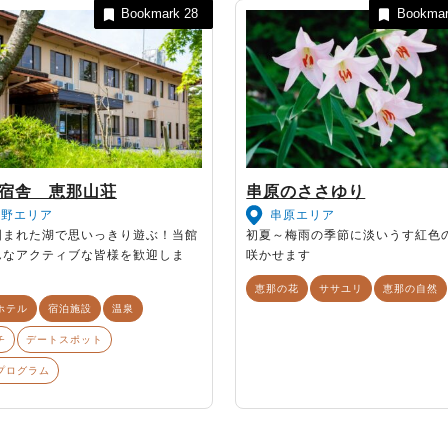
Bookmark
28
Bookma
宿舎 恵那山荘
串原のささゆり
東野エリア
串原エリア
囲まれた湖で思いっきり遊ぶ！当館
初夏～梅雨の季節に淡いうす紅色
んなアクティブな皆様を歓迎しま
咲かせます
恵那の花
ササユリ
恵那の自然
ホテル
宿泊施設
温泉
チ
デートスポット
プログラム