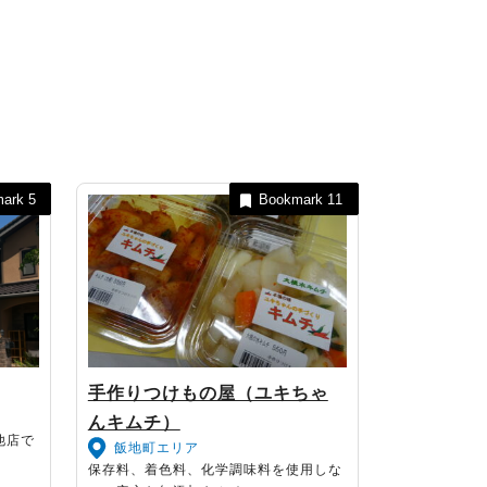
mark
5
Bookmark
11
手作りつけもの屋（ユキちゃ
んキムチ）
他店で
飯地町エリア
保存料、着色料、化学調味料を使用しな