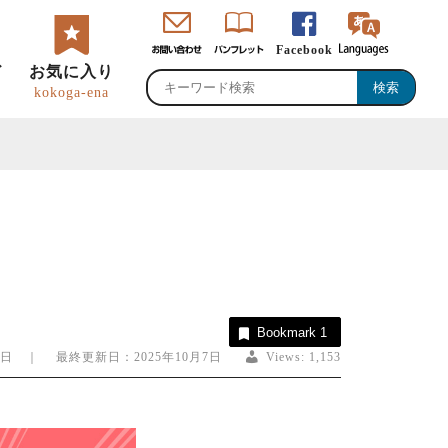
Facebook
ド
お気に入り
kokoga-ena
・直売所・物産館
のグルメ・特産品
峡ロゴマーク・
恵那観光大使
Bookmark
1
ャッチコピー
7日 ｜ 最終更新日：2025年10月7日
Views:
1,153