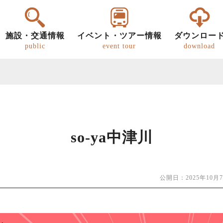
施設・交通情報
イベント・ツアー情報
ダウンロー
public
event tour
download
so-ya中津川
ー
明知鉄道
恵那の文化・歴史
パンフレット
グルメ
歩き旅（ウォーキング）
道の駅
恵那
恵那
キ
公開日：2025年10月