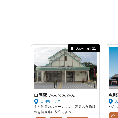
Bookmark
11
山岡駅 かんてんかん
恵那
山岡町エリア
食と健康のステーション！寒天の食物繊
やさ
維を健康維に役立てよう。
グル