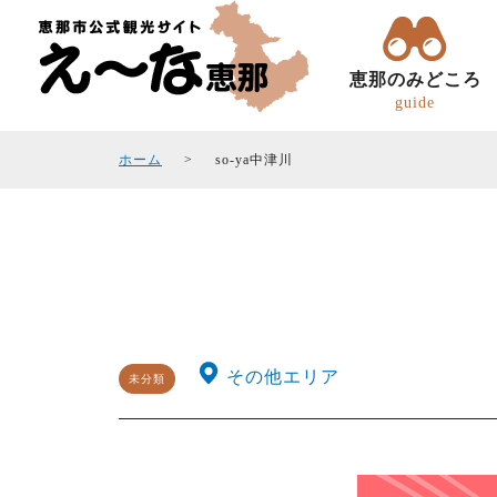
恵那のみどころ
guide
ホーム
so-ya中津川
トコトコ恵ちゃん(バスツアー)
観光フォトギャラリ
エリアガイド
観光スポット
その他エリア
未分類