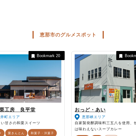
恵那市のグルメスポット
Bookmark
20
Book
栗工房 良平堂
おっど・あい
大井町エリア
恵那峡エリア
しい甘さの和栗スイーツ
自家製発酵調味料三五八を使用、
は味わえないスープカレー
メ
栗きんとん
和菓子・洋菓子